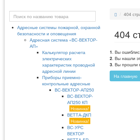
404 стр
Адресные системы пожарной, охранной
404 с
безопасности и оповещения
Адресная система «ВС-ВЕКТОР-
АП»
1
. Вы ошиблис
Калькулятор расчета
2
. Вы нашли э
электрических
3
. Вы прошли 
характеристик проводной
адресной линии
На главную
Приборы приемно-
контрольные адресные
ВС-ВЕКТОР-АП250
ВС-ВЕКТОР-
АП250 КП
Новинка!
ВЕТТА-ДКП
Новинка!
ВС-УРС
ВЕКТОР
ВЕТТА-БР