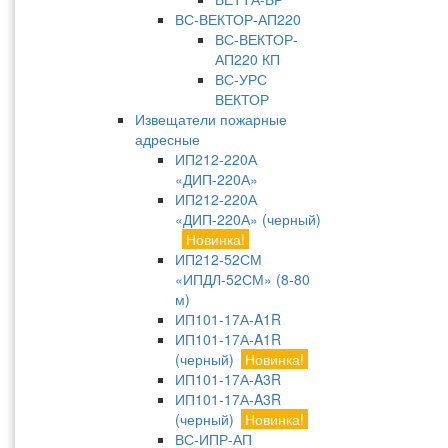
ВС-ВЕКТОР-АП220
ВС-ВЕКТОР-
АП220 КП
ВС-УРС
ВЕКТОР
Извещатели пожарные
адресные
ИП212-220А
«ДИП-220А»
ИП212-220А
«ДИП-220А» (черный)
Новинка!
ИП212-52СМ
«ИПДЛ-52СМ» (8-80
м)
ИП101-17А-A1R
ИП101-17А-A1R
(черный)
Новинка!
ИП101-17А-A3R
ИП101-17А-A3R
(черный)
Новинка!
ВС-ИПР-АП