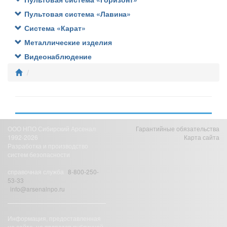
Пультовая система «Лавина»
Система «Карат»
Металлические изделия
Видеонаблюдение
ООО НПО Сибирский Арсенал
Гарантийные обязательства
1992-2026
Карта сайта
Разработка и производство
систем безопасности
справочная служба
8-800-250-
53-33
info@arsenalnpo.ru
Информация, предоставленная
на сайте, не является публичной