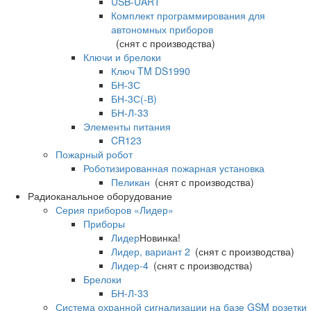
USB-UART
Комплект программирования для
автономных приборов
(снят с производства)
Ключи и брелоки
Ключ TM DS1990
БН-3С
БН-3С(-В)
БН-Л-33
Элементы питания
CR123
Пожарный робот
Роботизированная пожарная установка
Пеликан
(снят с производства)
Радиоканальное оборудование
Серия приборов «Лидер»
Приборы
Лидер
Новинка!
Лидер, вариант 2
(снят с производства)
Лидер-4
(снят с производства)
Брелоки
БН-Л-33
Система охранной сигнализации на базе GSM розетки