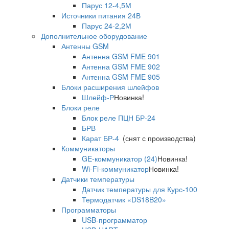
Парус 12-4,5М
Источники питания 24В
Парус 24-2,2М
Дополнительное оборудование
Антенны GSM
Антенна GSM FME 901
Антенна GSM FME 902
Антенна GSM FME 905
Блоки расширения шлейфов
Шлейф-Р
Новинка!
Блоки реле
Блок реле ПЦН БР-24
БРВ
Карат БР-4
(снят с производства)
Коммуникаторы
GE-коммуникатор (24)
Новинка!
Wi-Fi-коммуникатор
Новинка!
Датчики температуры
Датчик температуры для Курс-100
Термодатчик «DS18B20»
Программаторы
USB-программатор