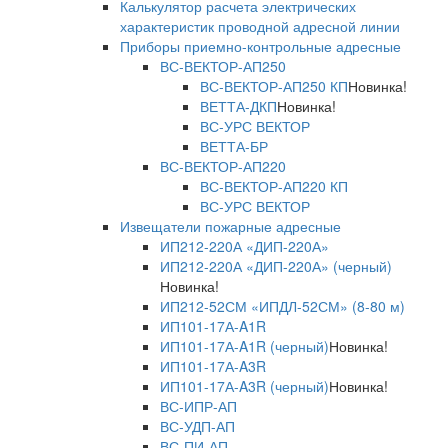
Калькулятор расчета электрических
характеристик проводной адресной линии
Приборы приемно-контрольные адресные
ВС-ВЕКТОР-АП250
ВС-ВЕКТОР-АП250 КП
Новинка!
ВЕТТА-ДКП
Новинка!
ВС-УРС ВЕКТОР
ВЕТТА-БР
ВС-ВЕКТОР-АП220
ВС-ВЕКТОР-АП220 КП
ВС-УРС ВЕКТОР
Извещатели пожарные адресные
ИП212-220А «ДИП-220А»
ИП212-220А «ДИП-220А» (черный)
Новинка!
ИП212-52СМ «ИПДЛ-52СМ» (8-80 м)
ИП101-17А-A1R
ИП101-17А-A1R (черный)
Новинка!
ИП101-17А-A3R
ИП101-17А-A3R (черный)
Новинка!
ВС-ИПР-АП
ВС-УДП-АП
ВС-ПИ-АП