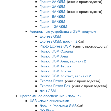
Гранит-2А GSM
(снят с производства)
Гранит-3А GSM
Гранит-4А GSM
(снят с производства)
Гранит-5А GSM
Гранит-8А GSM
Гранит-12А GSM
Автономные устройства с GSM модулем
Express GSM
Express GSM, версия 2
Хит!
Photo Express GSM
(снят с производства)
Полюс GSM Охрана
Полюс GSM Аква
Полюс GSM Аква, вариант 2
Полюс GSM Термо
Полюс GSM Контакт
Полюс GSM Контакт, вариант 2
Express Power
(снят с производства)
Express Power Box
(снят с производства)
ДИП GSM
Программное обеспечение «Лавина»
USB ключ с лицензиями
Лавина Рассылка SMS
Хит!
ПО Sigur