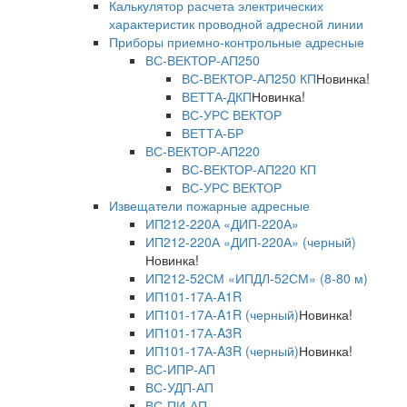
Калькулятор расчета электрических
характеристик проводной адресной линии
Приборы приемно-контрольные адресные
ВС-ВЕКТОР-АП250
ВС-ВЕКТОР-АП250 КП
Новинка!
ВЕТТА-ДКП
Новинка!
ВС-УРС ВЕКТОР
ВЕТТА-БР
ВС-ВЕКТОР-АП220
ВС-ВЕКТОР-АП220 КП
ВС-УРС ВЕКТОР
Извещатели пожарные адресные
ИП212-220А «ДИП-220А»
ИП212-220А «ДИП-220А» (черный)
Новинка!
ИП212-52СМ «ИПДЛ-52СМ» (8-80 м)
ИП101-17А-A1R
ИП101-17А-A1R (черный)
Новинка!
ИП101-17А-A3R
ИП101-17А-A3R (черный)
Новинка!
ВС-ИПР-АП
ВС-УДП-АП
ВС-ПИ-АП