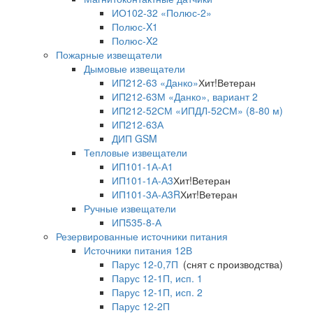
ИО102-32 «Полюс-2»
Полюс-X1
Полюс-X2
Пожарные извещатели
Дымовые извещатели
ИП212-63 «Данко»
Хит!
Ветеран
ИП212-63М «Данко», вариант 2
ИП212-52СМ «ИПДЛ-52СМ» (8-80 м)
ИП212-63А
ДИП GSM
Тепловые извещатели
ИП101-1А-А1
ИП101-1А-А3
Хит!
Ветеран
ИП101-3А-А3R
Хит!
Ветеран
Ручные извещатели
ИП535-8-А
Резервированные источники питания
Источники питания 12В
Парус 12-0,7П
(снят с производства)
Парус 12-1П, исп. 1
Парус 12-1П, исп. 2
Парус 12-2П