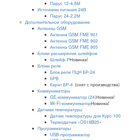
Парус 12-4,5М
Источники питания 24В
Парус 24-2,2М
Дополнительное оборудование
Антенны GSM
Антенна GSM FME 901
Антенна GSM FME 902
Антенна GSM FME 905
Блоки расширения шлейфов
Шлейф-Р
Новинка!
Блоки реле
Блок реле ПЦН БР-24
БРВ
Карат БР-4
(снят с производства)
Коммуникаторы
GE-коммуникатор (24)
Новинка!
Wi-Fi-коммуникатор
Новинка!
Датчики температуры
Датчик температуры для Курс-100
Термодатчик «DS18B20»
Программаторы
USB-программатор