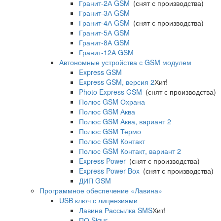
Гранит-2А GSM
(снят с производства)
Гранит-3А GSM
Гранит-4А GSM
(снят с производства)
Гранит-5А GSM
Гранит-8А GSM
Гранит-12А GSM
Автономные устройства с GSM модулем
Express GSM
Express GSM, версия 2
Хит!
Photo Express GSM
(снят с производства)
Полюс GSM Охрана
Полюс GSM Аква
Полюс GSM Аква, вариант 2
Полюс GSM Термо
Полюс GSM Контакт
Полюс GSM Контакт, вариант 2
Express Power
(снят с производства)
Express Power Box
(снят с производства)
ДИП GSM
Программное обеспечение «Лавина»
USB ключ с лицензиями
Лавина Рассылка SMS
Хит!
ПО Sigur