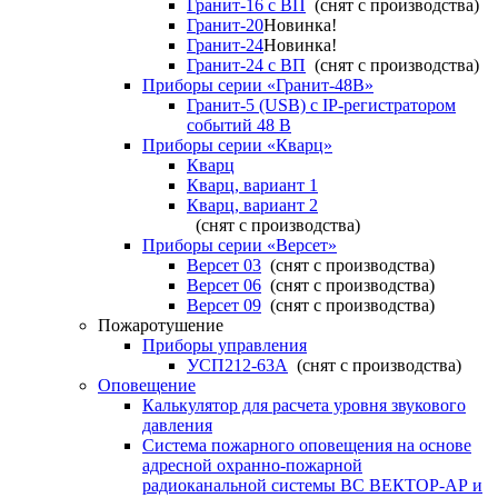
Гранит-16 с ВП
(снят с производства)
Гранит-20
Новинка!
Гранит-24
Новинка!
Гранит-24 с ВП
(снят с производства)
Приборы серии «Гранит-48В»
Гранит-5 (USB) c IP-регистратором
событий 48 В
Приборы серии «Кварц»
Кварц
Кварц, вариант 1
Кварц, вариант 2
(снят с производства)
Приборы серии «Версет»
Версет 03
(снят с производства)
Версет 06
(снят с производства)
Версет 09
(снят с производства)
Пожаротушение
Приборы управления
УСП212-63А
(снят с производства)
Оповещение
Калькулятор для расчета уровня звукового
давления
Система пожарного оповещения на основе
адресной охранно-пожарной
радиоканальной системы ВС ВЕКТОР-АР и