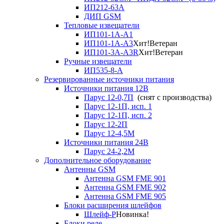
ИП212-63А
ДИП GSM
Тепловые извещатели
ИП101-1А-А1
ИП101-1А-А3
Хит!
Ветеран
ИП101-3А-А3R
Хит!
Ветеран
Ручные извещатели
ИП535-8-А
Резервированные источники питания
Источники питания 12В
Парус 12-0,7П
(снят с производства)
Парус 12-1П, исп. 1
Парус 12-1П, исп. 2
Парус 12-2П
Парус 12-4,5М
Источники питания 24В
Парус 24-2,2М
Дополнительное оборудование
Антенны GSM
Антенна GSM FME 901
Антенна GSM FME 902
Антенна GSM FME 905
Блоки расширения шлейфов
Шлейф-Р
Новинка!
Блоки реле