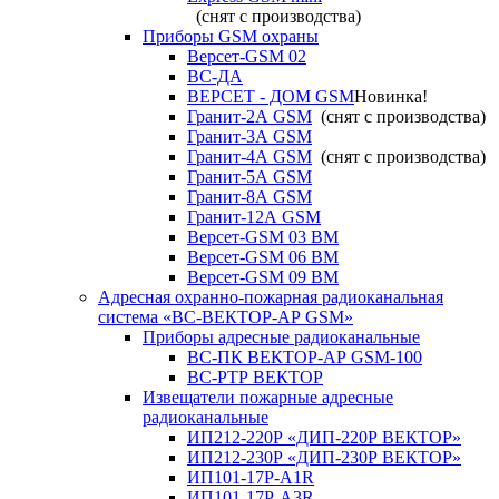
(снят с производства)
Приборы GSM охраны
Версет-GSM 02
ВС-ДА
ВЕРСЕТ - ДОМ GSM
Новинка!
Гранит-2А GSM
(снят с производства)
Гранит-3А GSM
Гранит-4А GSM
(снят с производства)
Гранит-5А GSM
Гранит-8А GSM
Гранит-12А GSM
Версет-GSM 03 ВМ
Версет-GSM 06 ВМ
Версет-GSM 09 ВМ
Адресная охранно-пожарная радиоканальная
система «ВС-ВЕКТОР-АР GSM»
Приборы адресные радиоканальные
ВС-ПК ВЕКТОР-АР GSM-100
ВС-РТР ВЕКТОР
Извещатели пожарные адресные
радиоканальные
ИП212-220Р «ДИП-220Р ВЕКТОР»
ИП212-230Р «ДИП-230Р ВЕКТОР»
ИП101-17Р-A1R
ИП101-17Р-A3R