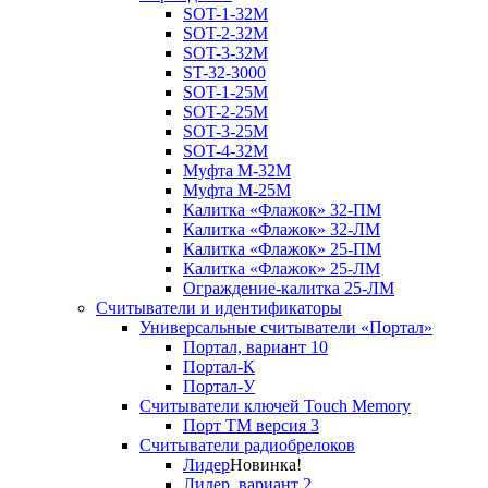
SOT-1-32М
SOT-2-32М
SOT-3-32М
ST-32-3000
SOT-1-25М
SOT-2-25М
SOT-3-25М
SOT-4-32M
Муфта M-32М
Муфта M-25М
Калитка «Флажок» 32-ПМ
Калитка «Флажок» 32-ЛМ
Калитка «Флажок» 25-ПМ
Калитка «Флажок» 25-ЛМ
Ограждение-калитка 25-ЛМ
Считыватели и идентификаторы
Универсальные считыватели «Портал»
Портал, вариант 10
Портал-К
Портал-У
Считыватели ключей Touch Memory
Порт TM версия 3
Считыватели радиобрелоков
Лидер
Новинка!
Лидер, вариант 2