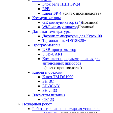
Блок реле ПЦН БР-24
БРВ
Карат БР-4
(снят с производства)
Коммуникаторы
GE-коммуникатор (24)
Новинка!
Wi-Fi-коммуникатор
Новинка!
Датчики температуры
Датчик температуры для Курс-100
Термодатчик «DS18B20»
Программаторы
USB-программатор
USB-UART
Комплект программирования для
автономных приборов
(снят с производства)
Ключи и брелоки
Ключ TM DS1990
БН-3С
БН-3С(-В)
БН-Л-33
Элементы питания
CR123
Пожарный робот
Роботизированная пожарная установка