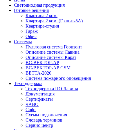
Светодиодная продукция
Готовые решения
Квартира 2 ком.
Квартира 2 ком. (Гранит-5А)
Квартира-студия
Гараж
Офис
Системы
Пультовая система Горизонт
Описание системы Лавина
Описание системы Карат
ВС-ВЕКТОР-АР
ВС-ВЕКТОР-АР GSM
ВЕТТА-2020
Система пожарного оповещения
Техподдержка
Техподдержка ПО Лавина
Документация
Сертификаты
ЧАВО
Софт
Схемы подключения
Словарь терминов
Сервис-центр