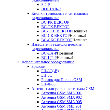
радиоканальные
Б 4-Р
ПОРТАЛ-Р
Кнопки тревожные и сигнальные
радиоканальные
ВС-РК ВЕКТОР
ВС-ТК ВЕКТОР
ВС-ТКС ВЕКТОР
Новинка!
ВС-СК ВЕКТОР
Новинка!
ВС-СКС ВЕКТОР
Новинка!
Извещатели технологические
радиоканальные
ВС-ДА-Р
Новинка!
ВС-ЦТ-Р
Новинка!
Дополнительное оборудование
Брелоки
БН-3С(-В)
БН-3С
Брелок для Полюс-GSM
БН-Л-33
Антенны для усиления сигнала GSM
Антенна GSM SMA 901
Антенна GSM SMA 902
Антенна GSM SMA 905
Антенна GSM FME 901