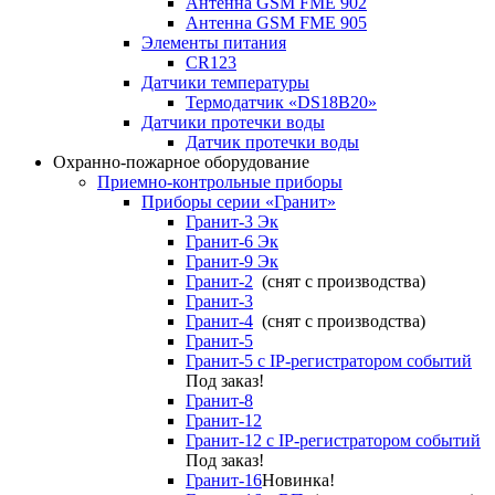
Антенна GSM FME 902
Антенна GSM FME 905
Элементы питания
CR123
Датчики температуры
Термодатчик «DS18B20»
Датчики протечки воды
Датчик протечки воды
Охранно-пожарное оборудование
Приемно-контрольные приборы
Приборы серии «Гранит»
Гранит-3 Эк
Гранит-6 Эк
Гранит-9 Эк
Гранит-2
(снят с производства)
Гранит-3
Гранит-4
(снят с производства)
Гранит-5
Гранит-5 с IP-регистратором событий
Под заказ!
Гранит-8
Гранит-12
Гранит-12 с IP-регистратором событий
Под заказ!
Гранит-16
Новинка!