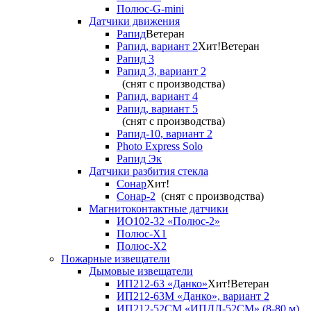
Полюс-G-mini
Датчики движения
Рапид
Ветеран
Рапид, вариант 2
Хит!
Ветеран
Рапид 3
Рапид 3, вариант 2
(снят с производства)
Рапид, вариант 4
Рапид, вариант 5
(снят с производства)
Рапид-10, вариант 2
Photo Express Solo
Рапид Эк
Датчики разбития стекла
Сонар
Хит!
Сонар-2
(снят с производства)
Магнитоконтактные датчики
ИО102-32 «Полюс-2»
Полюс-X1
Полюс-X2
Пожарные извещатели
Дымовые извещатели
ИП212-63 «Данко»
Хит!
Ветеран
ИП212-63М «Данко», вариант 2
ИП212-52СМ «ИПДЛ-52СМ» (8-80 м)