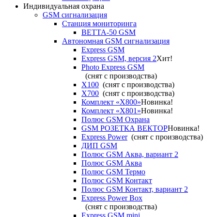
Индивидуальная охрана
GSM сигнализация
Станция мониторинга
ВЕТТА-50 GSM
Автономная GSM сигнализация
Express GSM
Express GSM, версия 2
Хит!
Photo Express GSM
(снят с производства)
X100
(снят с производства)
X700
(снят с производства)
Комплект «X800»
Новинка!
Комплект «X801»
Новинка!
Полюс GSM Охрана
GSM РОЗЕТКА ВЕКТОР
Новинка!
Express Power
(снят с производства)
ДИП GSM
Полюс GSM Аква, вариант 2
Полюс GSM Аква
Полюс GSM Термо
Полюс GSM Контакт
Полюс GSM Контакт, вариант 2
Express Power Box
(снят с производства)
Express GSM mini