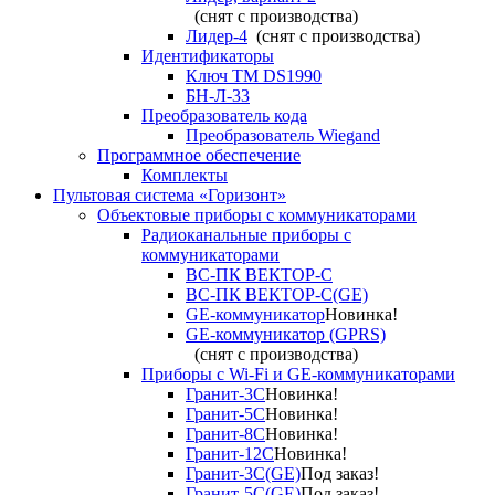
(снят с производства)
Лидер-4
(снят с производства)
Идентификаторы
Ключ TM DS1990
БН-Л-33
Преобразователь кода
Преобразователь Wiegand
Программное обеспечение
Комплекты
Пультовая система «Горизонт»
Объектовые приборы с коммуникаторами
Радиоканальные приборы с
коммуникаторами
ВС-ПК ВЕКТОР-С
ВС-ПК ВЕКТОР-С(GE)
GE-коммуникатор
Новинка!
GE-коммуникатор (GPRS)
(снят с производства)
Приборы с Wi-Fi и GE-коммуникаторами
Гранит-3С
Новинка!
Гранит-5С
Новинка!
Гранит-8С
Новинка!
Гранит-12С
Новинка!
Гранит-3С(GE)
Под заказ!
Гранит-5С(GE)
Под заказ!