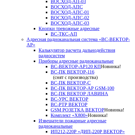
ВОСХОД-АП-03
ВОСХОД-АПС
ВОСХОД-АПС-01
ВОСХОД-АПС-02
ВОСХОД-АПС-03
Кнопки тревожные адресные
ВС-ТКС-АП
Адресная радиоканальная система «ВС-ВЕКТОР-
АР»
Калькулятор расчета дальнодействия
радиосистем
Приборы адресные радиоканальные
ВС-ВЕКТОР-АР120 КП
Новинка!
ВС-ПК ВЕКТОР-116
(снят с производства)
ВС-ПК ВЕКТОР-С
ВС-ПК ВЕКТОР-АР GSM-100
ВС-ПК ВЕКТОР ЛАВИНА
ВС-УРС ВЕКТОР
ВС-РТР ВЕКТОР
GSM РОЗЕТКА ВЕКТОР
Новинка!
Комплект «X800»
Новинка!
Извещатели пожарные адресные
радиоканальные
ИП212-220Р «ДИП-220Р ВЕКТОР»