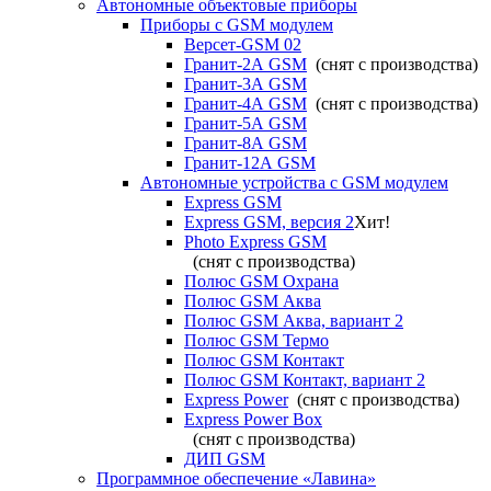
Автономные объектовые приборы
Приборы с GSM модулем
Версет-GSM 02
Гранит-2А GSM
(снят с производства)
Гранит-3А GSM
Гранит-4А GSM
(снят с производства)
Гранит-5А GSM
Гранит-8А GSM
Гранит-12А GSM
Автономные устройства с GSM модулем
Express GSM
Express GSM, версия 2
Хит!
Photo Express GSM
(снят с производства)
Полюс GSM Охрана
Полюс GSM Аква
Полюс GSM Аква, вариант 2
Полюс GSM Термо
Полюс GSM Контакт
Полюс GSM Контакт, вариант 2
Express Power
(снят с производства)
Express Power Box
(снят с производства)
ДИП GSM
Программное обеспечение «Лавина»