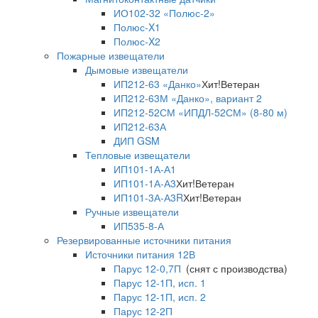
ИО102-32 «Полюс-2»
Полюс-X1
Полюс-X2
Пожарные извещатели
Дымовые извещатели
ИП212-63 «Данко»
Хит!
Ветеран
ИП212-63М «Данко», вариант 2
ИП212-52СМ «ИПДЛ-52СМ» (8-80 м)
ИП212-63А
ДИП GSM
Тепловые извещатели
ИП101-1А-А1
ИП101-1А-А3
Хит!
Ветеран
ИП101-3А-А3R
Хит!
Ветеран
Ручные извещатели
ИП535-8-А
Резервированные источники питания
Источники питания 12В
Парус 12-0,7П
(снят с производства)
Парус 12-1П, исп. 1
Парус 12-1П, исп. 2
Парус 12-2П