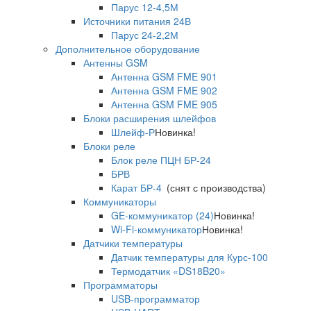
Парус 12-4,5М
Источники питания 24В
Парус 24-2,2М
Дополнительное оборудование
Антенны GSM
Антенна GSM FME 901
Антенна GSM FME 902
Антенна GSM FME 905
Блоки расширения шлейфов
Шлейф-Р
Новинка!
Блоки реле
Блок реле ПЦН БР-24
БРВ
Карат БР-4
(снят с производства)
Коммуникаторы
GE-коммуникатор (24)
Новинка!
Wi-Fi-коммуникатор
Новинка!
Датчики температуры
Датчик температуры для Курс-100
Термодатчик «DS18B20»
Программаторы
USB-программатор