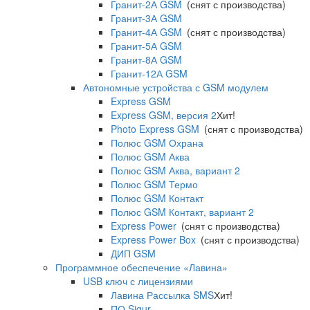
Гранит-2А GSM
(снят с производства)
Гранит-3А GSM
Гранит-4А GSM
(снят с производства)
Гранит-5А GSM
Гранит-8А GSM
Гранит-12А GSM
Автономные устройства с GSM модулем
Express GSM
Express GSM, версия 2
Хит!
Photo Express GSM
(снят с производства)
Полюс GSM Охрана
Полюс GSM Аква
Полюс GSM Аква, вариант 2
Полюс GSM Термо
Полюс GSM Контакт
Полюс GSM Контакт, вариант 2
Express Power
(снят с производства)
Express Power Box
(снят с производства)
ДИП GSM
Программное обеспечение «Лавина»
USB ключ с лицензиями
Лавина Рассылка SMS
Хит!
ПО Sigur