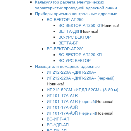
Калькулятор расчета электрических
характеристик проводной адресной линии
Приборы приемно-контрольные адресные
ВС-ВЕКТОР-АП250
ВС-ВЕКТОР-АП250 КП
Новинка!
ВЕТТА-ДКП
Новинка!
ВС-УРС ВЕКТОР
ВЕТТА-БР
ВС-ВЕКТОР-АП220
ВС-ВЕКТОР-АП220 КП
ВС-УРС ВЕКТОР
Извещатели пожарные адресные
ИП212-220А «ДИП-220А»
ИП212-220А «ДИП-220А» (черный)
Новинка!
ИП212-52СМ «ИПДЛ-52СМ» (8-80 м)
ИП101-17А-A1R
ИП101-17А-A1R (черный)
Новинка!
ИП101-17А-A3R
ИП101-17А-A3R (черный)
Новинка!
ВС-ИПР-АП
ВС-УДП-АП
ВС-ПИ-АП