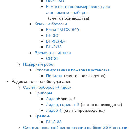
USB-UART
Комплект программирования для
автономных приборов
(снят с производства)
Ключи и брелоки
Ключ TM DS1990
БН-3С
БН-3С(-В)
БН-Л-33
Элементы питания
CR123
Пожарный робот
Роботизированная пожарная установка
Пеликан
(снят с производства)
Радиоканальное оборудование
Серия приборов «Лидер»
Приборы
Лидер
Новинка!
Лидер, вариант 2
(снят с производства)
Лидер-4
(снят с производства)
Брелоки
БН-Л-33
Система охранной сигнализации на базе GSM розетки