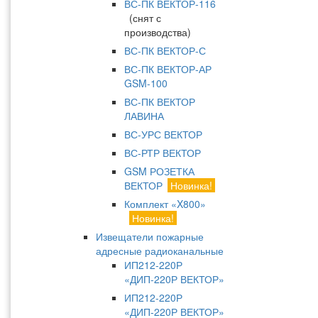
ВС-ПК ВЕКТОР-116
(снят с
производства)
ВС-ПК ВЕКТОР-С
ВС-ПК ВЕКТОР-АР
GSM-100
ВС-ПК ВЕКТОР
ЛАВИНА
ВС-УРС ВЕКТОР
ВС-РТР ВЕКТОР
GSM РОЗЕТКА
ВЕКТОР
Новинка!
Комплект «X800»
Новинка!
Извещатели пожарные
адресные радиоканальные
ИП212-220Р
«ДИП-220Р ВЕКТОР»
ИП212-220Р
«ДИП-220Р ВЕКТОР»