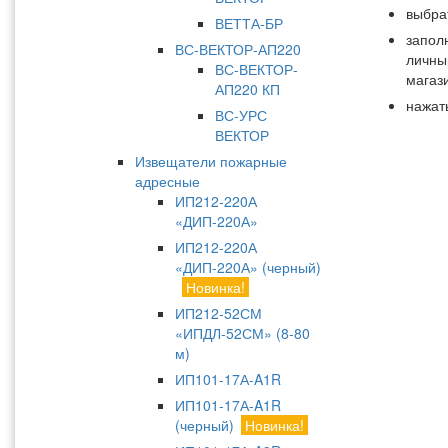
выбра
ВЕТТА-БР
заполн
ВС-ВЕКТОР-АП220
личны
ВС-ВЕКТОР-
магаз
АП220 КП
нажат
ВС-УРС
ВЕКТОР
Извещатели пожарные
адресные
ИП212-220А
«ДИП-220А»
ИП212-220А
«ДИП-220А» (черный)
Новинка!
ИП212-52СМ
«ИПДЛ-52СМ» (8-80
м)
ИП101-17А-A1R
ИП101-17А-A1R
(черный)
Новинка!