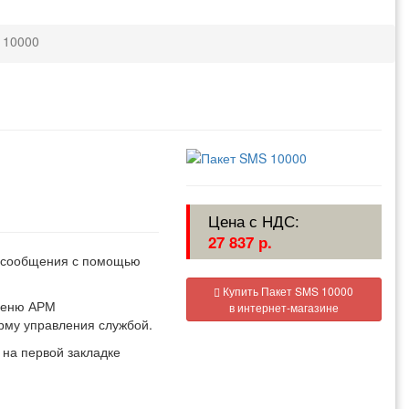
 10000
Цена с НДС:
27 837 р.
S-сообщения с помощью
Купить Пакет SMS 10000
 меню АРМ
в интернет-магазине
рму управления службой.
на первой закладке