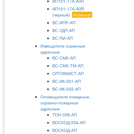
ИП101-17А-A3R
ИП101-17А-A3R
(черный)
Новинка!
ВС-ИПР-АП
ВС-УДП-АП
ВС-ПИ-АП
Извещатели охранные
адресные
ВС-СМК-АП
ВС-СМК-ТМ-АП
ОПТИМИСТ-АП
ВС-ИК-031-АП
ВС-ИК-032-АП
Оповещатели пожарные,
охранно-пожарные
адресные
ТОН-038-АП
ВОСХОД-034-АП
ВОСХОД-АП