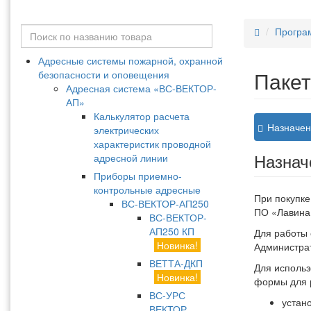
Програ
Адресные системы пожарной, охранной
Пакет
безопасности и оповещения
Адресная система «ВС-ВЕКТОР-
АП»
Калькулятор расчета
Назначен
электрических
характеристик проводной
Назнач
адресной линии
Приборы приемно-
контрольные адресные
При покупке
ВС-ВЕКТОР-АП250
ПО «Лавина
ВС-ВЕКТОР-
АП250 КП
Для работы
Новинка!
Администра
ВЕТТА-ДКП
Для использ
Новинка!
формы для 
ВС-УРС
устан
ВЕКТОР