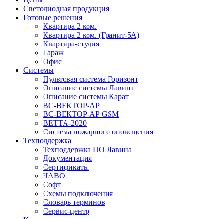
Светодиодная продукция
Готовые решения
Квартира 2 ком.
Квартира 2 ком. (Гранит-5А)
Квартира-студия
Гараж
Офис
Системы
Пультовая система Горизонт
Описание системы Лавина
Описание системы Карат
ВС-ВЕКТОР-АР
ВС-ВЕКТОР-АР GSM
ВЕТТА-2020
Система пожарного оповещения
Техподдержка
Техподдержка ПО Лавина
Документация
Сертификаты
ЧАВО
Софт
Схемы подключения
Словарь терминов
Сервис-центр