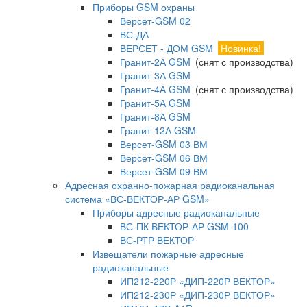
Приборы GSM охраны
Версет-GSM 02
ВС-ДА
ВЕРСЕТ - ДОМ GSM
Новинка!
Гранит-2А GSM
(снят с производства)
Гранит-3А GSM
Гранит-4А GSM
(снят с производства)
Гранит-5А GSM
Гранит-8А GSM
Гранит-12А GSM
Версет-GSM 03 ВМ
Версет-GSM 06 ВМ
Версет-GSM 09 ВМ
Адресная охранно-пожарная радиоканальная
система «ВС-ВЕКТОР-АР GSM»
Приборы адресные радиоканальные
ВС-ПК ВЕКТОР-АР GSM-100
ВС-РТР ВЕКТОР
Извещатели пожарные адресные
радиоканальные
ИП212-220Р «ДИП-220Р ВЕКТОР»
ИП212-230Р «ДИП-230Р ВЕКТОР»