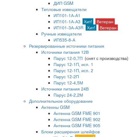
ДИП GSM
Тепловые извещатели
ИП101-1А-А1
ИП101-1А-А3
Хит!
Ветеран
ИП101-3А-А3R
Хит!
Ветеран
Ручные извещатели
ИП535-8-А
Резервированные источники питания
Источники питания 12В
Парус 12-0,7П
(снят с производства)
Парус 12-1П, исп. 1
Парус 12-1П, исп. 2
Парус 12-2П
Парус 12-4,5М
Источники питания 24В
Парус 24-2,2М
Дополнительное оборудование
Антенны GSM
Антенна GSM FME 901
Антенна GSM FME 902
Антенна GSM FME 905
Блоки расширения шлейфов