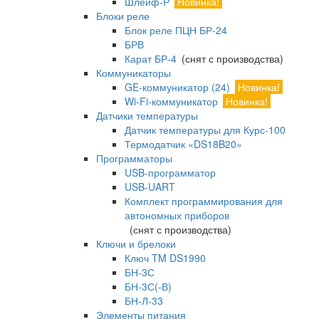
Шлейф-Р
Новинка!
Блоки реле
Блок реле ПЦН БР-24
БРВ
Карат БР-4
(снят с производства)
Коммуникаторы
GE-коммуникатор (24)
Новинка!
Wi-Fi-коммуникатор
Новинка!
Датчики температуры
Датчик температуры для Курс-100
Термодатчик «DS18B20»
Программаторы
USB-программатор
USB-UART
Комплект программирования для
автономных приборов
(снят с производства)
Ключи и брелоки
Ключ TM DS1990
БН-3С
БН-3С(-В)
БН-Л-33
Элементы питания