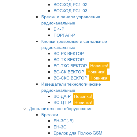
ВОСХОД-РС1-02
ВОСХОД-РС1-03
Брелки и панели управления
радиоканальные
Б 4-Р
ПОРТАЛ-Р
Кнопки тревожные и сигнальные
радиоканальные
ВС-РК ВЕКТОР
ВС-ТК ВЕКТОР
ВС-ТКС ВЕКТОР
Новинка!
ВС-СК ВЕКТОР
Новинка!
ВС-СКС ВЕКТОР
Новинка!
Извещатели технологические
радиоканальные
ВС-ДА-Р
Новинка!
ВС-ЦТ-Р
Новинка!
Дополнительное оборудование
Брелоки
БН-3С(-В)
БН-3С
Брелок для Полюс-GSM