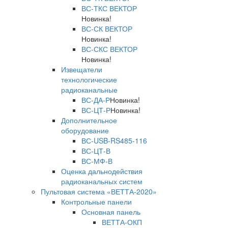
ВС-ТКС ВЕКТОР
Новинка!
ВС-СК ВЕКТОР
Новинка!
ВС-СКС ВЕКТОР
Новинка!
Извещатели
технологические
радиоканальные
ВС-ДА-Р
Новинка!
ВС-ЦТ-Р
Новинка!
Дополнительное
оборудование
ВС-USB-RS485-116
ВС-ЦТ-В
ВС-МФ-В
Оценка дальнодействия
радиоканальных систем
Пультовая система «ВЕТТА-2020»
Контрольные панели
Основная панель
ВЕТТА-ОКП