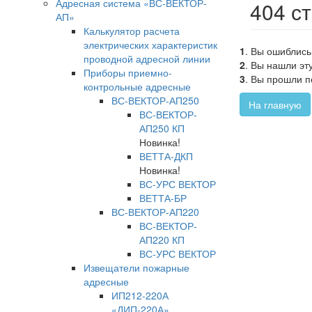
Адресная система «ВС-ВЕКТОР-
404 с
АП»
Калькулятор расчета
электрических характеристик
1
. Вы ошиблись
проводной адресной линии
2
. Вы нашли эт
Приборы приемно-
3
. Вы прошли п
контрольные адресные
ВС-ВЕКТОР-АП250
На главную
ВС-ВЕКТОР-
АП250 КП
Новинка!
ВЕТТА-ДКП
Новинка!
ВС-УРС ВЕКТОР
ВЕТТА-БР
ВС-ВЕКТОР-АП220
ВС-ВЕКТОР-
АП220 КП
ВС-УРС ВЕКТОР
Извещатели пожарные
адресные
ИП212-220А
«ДИП-220А»