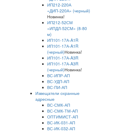
ИП212-220А
«ДИП-220А» (черный)
Новинка!
ИП212-52СМ
«ИПДЛ-52СМ» (8-80
м)
ИП101-17А-A1R
ИП101-17А-A1R
(черный)
Новинка!
ИП101-17А-A3R
ИП101-17А-A3R
(черный)
Новинка!
ВС-ИПР-АП
ВС-УДП-АП
ВС-ПИ-АП
Извещатели охранные
адресные
ВС-СМК-АП
ВС-СМК-ТМ-АП
ОПТИМИСТ-АП
ВС-ИК-031-АП
ВС-ИК-032-АП