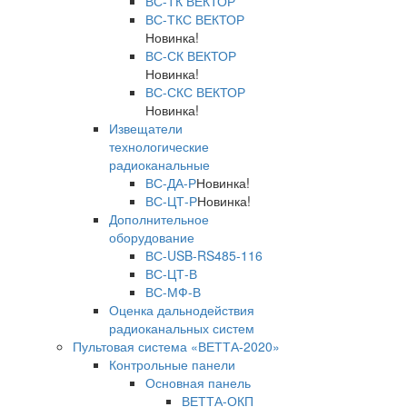
ВС-ТК ВЕКТОР
ВС-ТКС ВЕКТОР
Новинка!
ВС-СК ВЕКТОР
Новинка!
ВС-СКС ВЕКТОР
Новинка!
Извещатели
технологические
радиоканальные
ВС-ДА-Р
Новинка!
ВС-ЦТ-Р
Новинка!
Дополнительное
оборудование
ВС-USB-RS485-116
ВС-ЦТ-В
ВС-МФ-В
Оценка дальнодействия
радиоканальных систем
Пультовая система «ВЕТТА-2020»
Контрольные панели
Основная панель
ВЕТТА-ОКП