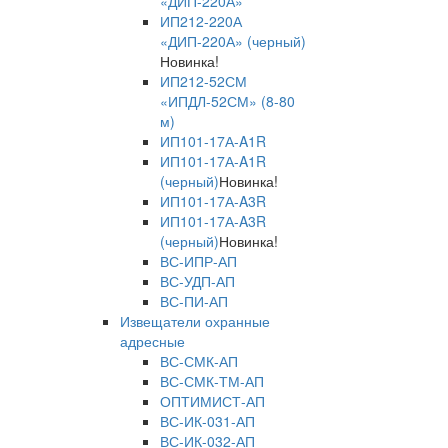
«ДИП-220А»
ИП212-220А
«ДИП-220А» (черный)
Новинка!
ИП212-52СМ
«ИПДЛ-52СМ» (8-80
м)
ИП101-17А-A1R
ИП101-17А-A1R
(черный)
Новинка!
ИП101-17А-A3R
ИП101-17А-A3R
(черный)
Новинка!
ВС-ИПР-АП
ВС-УДП-АП
ВС-ПИ-АП
Извещатели охранные
адресные
ВС-СМК-АП
ВС-СМК-ТМ-АП
ОПТИМИСТ-АП
ВС-ИК-031-АП
ВС-ИК-032-АП