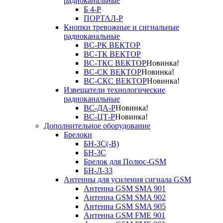
радиоканальные
Б 4-Р
ПОРТАЛ-Р
Кнопки тревожные и сигнальные
радиоканальные
ВС-РК ВЕКТОР
ВС-ТК ВЕКТОР
ВС-ТКС ВЕКТОР
Новинка!
ВС-СК ВЕКТОР
Новинка!
ВС-СКС ВЕКТОР
Новинка!
Извещатели технологические
радиоканальные
ВС-ДА-Р
Новинка!
ВС-ЦТ-Р
Новинка!
Дополнительное оборудование
Брелоки
БН-3С(-В)
БН-3С
Брелок для Полюс-GSM
БН-Л-33
Антенны для усиления сигнала GSM
Антенна GSM SMA 901
Антенна GSM SMA 902
Антенна GSM SMA 905
Антенна GSM FME 901