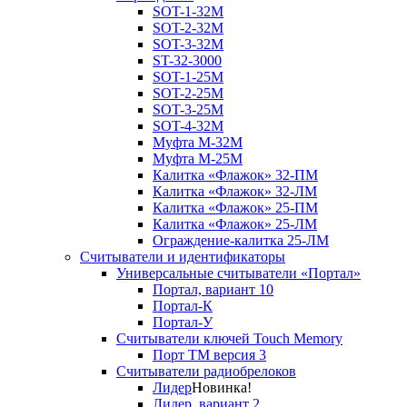
SOT-1-32М
SOT-2-32М
SOT-3-32М
ST-32-3000
SOT-1-25М
SOT-2-25М
SOT-3-25М
SOT-4-32M
Муфта M-32М
Муфта M-25М
Калитка «Флажок» 32-ПМ
Калитка «Флажок» 32-ЛМ
Калитка «Флажок» 25-ПМ
Калитка «Флажок» 25-ЛМ
Ограждение-калитка 25-ЛМ
Считыватели и идентификаторы
Универсальные считыватели «Портал»
Портал, вариант 10
Портал-К
Портал-У
Считыватели ключей Touch Memory
Порт TM версия 3
Считыватели радиобрелоков
Лидер
Новинка!
Лидер, вариант 2