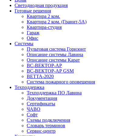
Светодиодная продукция
Готовые решения
Квартира 2 ком.
Квартира 2 ком. (Гранит-5А)
Квартира-студия
Гараж
Офис
Системы
Пультовая система Горизонт
Описание системы Лавина
Описание системы Карат
ВС-ВЕКТОР-АР
ВС-ВЕКТОР-АР GSM
ВЕТТА-2020
Система пожарного оповещения
Техподдержка
Техподдержка ПО Лавина
Документация
Сертификаты
ЧАВО
Софт
Схемы подключения
Словарь терминов
Сервис-центр