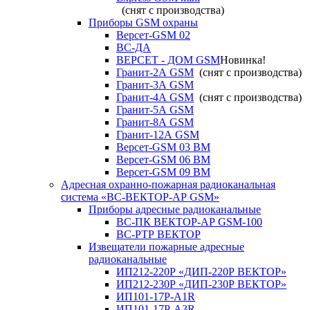
(снят с производства)
Приборы GSM охраны
Версет-GSM 02
ВС-ДА
ВЕРСЕТ - ДОМ GSM
Новинка!
Гранит-2А GSM
(снят с производства)
Гранит-3А GSM
Гранит-4А GSM
(снят с производства)
Гранит-5А GSM
Гранит-8А GSM
Гранит-12А GSM
Версет-GSM 03 ВМ
Версет-GSM 06 ВМ
Версет-GSM 09 ВМ
Адресная охранно-пожарная радиоканальная
система «ВС-ВЕКТОР-АР GSM»
Приборы адресные радиоканальные
ВС-ПК ВЕКТОР-АР GSM-100
ВС-РТР ВЕКТОР
Извещатели пожарные адресные
радиоканальные
ИП212-220Р «ДИП-220Р ВЕКТОР»
ИП212-230Р «ДИП-230Р ВЕКТОР»
ИП101-17Р-A1R
ИП101-17Р-A3R