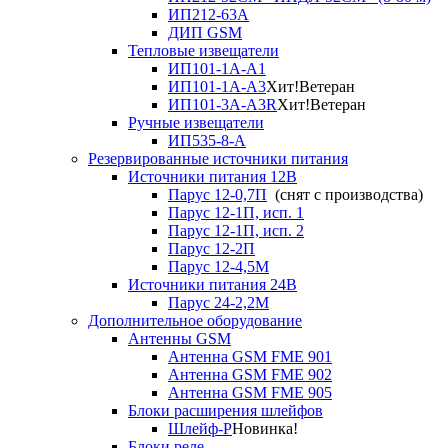
ИП212-63А
ДИП GSM
Тепловые извещатели
ИП101-1А-А1
ИП101-1А-А3
Хит!
Ветеран
ИП101-3А-А3R
Хит!
Ветеран
Ручные извещатели
ИП535-8-А
Резервированные источники питания
Источники питания 12В
Парус 12-0,7П
(снят с производства)
Парус 12-1П, исп. 1
Парус 12-1П, исп. 2
Парус 12-2П
Парус 12-4,5М
Источники питания 24В
Парус 24-2,2М
Дополнительное оборудование
Антенны GSM
Антенна GSM FME 901
Антенна GSM FME 902
Антенна GSM FME 905
Блоки расширения шлейфов
Шлейф-Р
Новинка!
Блоки реле