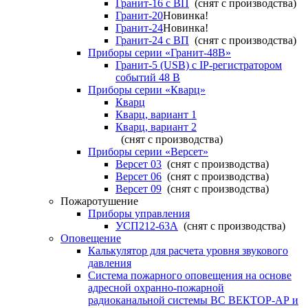
Гранит-16 с ВП
(снят с производства)
Гранит-20
Новинка!
Гранит-24
Новинка!
Гранит-24 с ВП
(снят с производства)
Приборы серии «Гранит-48В»
Гранит-5 (USB) c IP-регистратором
событий 48 В
Приборы серии «Кварц»
Кварц
Кварц, вариант 1
Кварц, вариант 2
(снят с производства)
Приборы серии «Версет»
Версет 03
(снят с производства)
Версет 06
(снят с производства)
Версет 09
(снят с производства)
Пожаротушение
Приборы управления
УСП212-63А
(снят с производства)
Оповещение
Калькулятор для расчета уровня звукового
давления
Система пожарного оповещения на основе
адресной охранно-пожарной
радиоканальной системы ВС ВЕКТОР-АР и