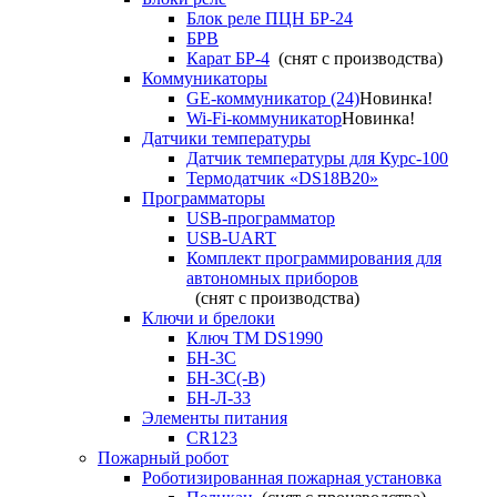
Блок реле ПЦН БР-24
БРВ
Карат БР-4
(снят с производства)
Коммуникаторы
GE-коммуникатор (24)
Новинка!
Wi-Fi-коммуникатор
Новинка!
Датчики температуры
Датчик температуры для Курс-100
Термодатчик «DS18B20»
Программаторы
USB-программатор
USB-UART
Комплект программирования для
автономных приборов
(снят с производства)
Ключи и брелоки
Ключ TM DS1990
БН-3С
БН-3С(-В)
БН-Л-33
Элементы питания
CR123
Пожарный робот
Роботизированная пожарная установка