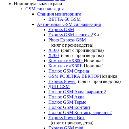
Индивидуальная охрана
GSM сигнализация
Станция мониторинга
ВЕТТА-50 GSM
Автономная GSM сигнализация
Express GSM
Express GSM, версия 2
Хит!
Photo Express GSM
(снят с производства)
X100
(снят с производства)
X700
(снят с производства)
Комплект «X800»
Новинка!
Комплект «X801»
Новинка!
Полюс GSM Охрана
GSM РОЗЕТКА ВЕКТОР
Новинка!
Express Power
(снят с производства)
ДИП GSM
Полюс GSM Аква, вариант 2
Полюс GSM Аква
Полюс GSM Термо
Полюс GSM Контакт
Полюс GSM Контакт, вариант 2
Express Power Box
(снят с производства)
Express GSM mini