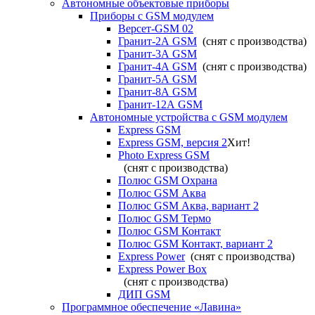
Автономные объектовые приборы
Приборы с GSM модулем
Версет-GSM 02
Гранит-2А GSM
(снят с производства)
Гранит-3А GSM
Гранит-4А GSM
(снят с производства)
Гранит-5А GSM
Гранит-8А GSM
Гранит-12А GSM
Автономные устройства с GSM модулем
Express GSM
Express GSM, версия 2
Хит!
Photo Express GSM
(снят с производства)
Полюс GSM Охрана
Полюс GSM Аква
Полюс GSM Аква, вариант 2
Полюс GSM Термо
Полюс GSM Контакт
Полюс GSM Контакт, вариант 2
Express Power
(снят с производства)
Express Power Box
(снят с производства)
ДИП GSM
Программное обеспечение «Лавина»