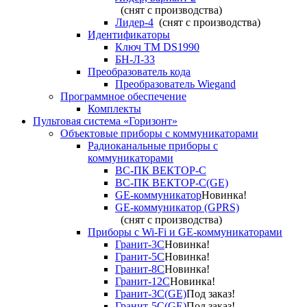
(снят с производства)
Лидер-4
(снят с производства)
Идентификаторы
Ключ TM DS1990
БН-Л-33
Преобразователь кода
Преобразователь Wiegand
Программное обеспечение
Комплекты
Пультовая система «Горизонт»
Объектовые приборы с коммуникаторами
Радиоканальные приборы с
коммуникаторами
ВС-ПК ВЕКТОР-С
ВС-ПК ВЕКТОР-С(GE)
GE-коммуникатор
Новинка!
GE-коммуникатор (GPRS)
(снят с производства)
Приборы с Wi-Fi и GE-коммуникаторами
Гранит-3С
Новинка!
Гранит-5С
Новинка!
Гранит-8С
Новинка!
Гранит-12С
Новинка!
Гранит-3С(GE)
Под заказ!
Гранит-5С(GE)
Под заказ!