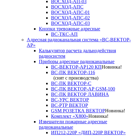
ВОСХОД-АП-03
ВОСХОД-АПС
ВОСХОД-АПС-01
ВОСХОД-АПС-02
ВОСХОД-АПС-03
Кнопки тревожные адресные
ВС-ТКС-АП
Адресная радиоканальная система «ВС-ВЕКТОР-
АР»
Калькулятор расчета дальнодействия
радиосистем
Приборы адресные радиоканальные
ВС-ВЕКТОР-АР120 КП
Новинка!
ВС-ПК ВЕКТОР-116
(снят с производства)
ВС-ПК ВЕКТОР-С
ВС-ПК ВЕКТОР-АР GSM-100
ВС-ПК ВЕКТОР ЛАВИНА
ВС-УРС ВЕКТОР
ВС-РТР ВЕКТОР
GSM РОЗЕТКА ВЕКТОР
Новинка!
Комплект «X800»
Новинка!
Извещатели пожарные адресные
радиоканальные
ИП212-220Р «ДИП-220Р ВЕКТОР»