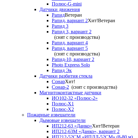
Полюс-G-mini
Датчики движения
Рапид
Ветеран
Рапид, вариант 2
Хит!
Ветеран
Рапид 3
Рапид 3, вариант 2
(снят с производства)
Рапид, вариант 4
Рапид, вариант 5
(снят с производства)
Рапид-10, вариант 2
Photo Express Solo
Рапид Эк
Датчики разбития стекла
Сонар
Хит!
Сонар-2
(снят с производства)
Магнитоконтактные датчики
ИО102-32 «Полюс-2»
Полюс-X1
Полюс-X2
Пожарные извещатели
Дымовые извещатели
ИП212-63 «Данко»
Хит!
Ветеран
ИП212-63М «Данко», вариант 2
ИП212-52СМ «ИПДЛ-52СМ» (8-80 м)