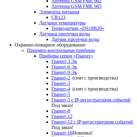
Антенна GSM FME 902
Антенна GSM FME 905
Элементы питания
CR123
Датчики температуры
Термодатчик «DS18B20»
Датчики протечки воды
Датчик протечки воды
Охранно-пожарное оборудование
Приемно-контрольные приборы
Приборы серии «Гранит»
Гранит-3 Эк
Гранит-6 Эк
Гранит-9 Эк
Гранит-2
(снят с производства)
Гранит-3
Гранит-4
(снят с производства)
Гранит-5
Гранит-5 с IP-регистратором событий
Под заказ!
Гранит-8
Гранит-12
Гранит-12 с IP-регистратором событий
Под заказ!
Гранит-16
Новинка!