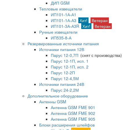
ДИП GSM
Тепловые извещатели
ИП101-1А-А1
ИП101-1А-А3
Хит!
Ветеран
ИП101-3А-А3R
Хит!
Ветеран
Ручные извещатели
ИП535-8-А
Резервированные источники питания
Источники питания 12В
Парус 12-0,7П
(снят с производства)
Парус 12-1П, исп. 1
Парус 12-1П, исп. 2
Парус 12-2П
Парус 12-4,5М
Источники питания 24В
Парус 24-2,2М
Дополнительное оборудование
Антенны GSM
Антенна GSM FME 901
Антенна GSM FME 902
Антенна GSM FME 905
Блоки расширения шлейфов