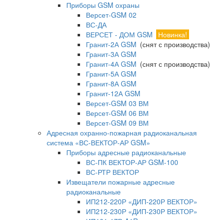
Приборы GSM охраны
Версет-GSM 02
ВС-ДА
ВЕРСЕТ - ДОМ GSM
Новинка!
Гранит-2А GSM
(снят с производства)
Гранит-3А GSM
Гранит-4А GSM
(снят с производства)
Гранит-5А GSM
Гранит-8А GSM
Гранит-12А GSM
Версет-GSM 03 ВМ
Версет-GSM 06 ВМ
Версет-GSM 09 ВМ
Адресная охранно-пожарная радиоканальная
система «ВС-ВЕКТОР-АР GSM»
Приборы адресные радиоканальные
ВС-ПК ВЕКТОР-АР GSM-100
ВС-РТР ВЕКТОР
Извещатели пожарные адресные
радиоканальные
ИП212-220Р «ДИП-220Р ВЕКТОР»
ИП212-230Р «ДИП-230Р ВЕКТОР»