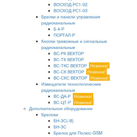
ВОСХОД-РС1-02
ВОСХОД-РС1-03
Брелки и панели управления
радиоканальные
Б 4-Р
ПОРТАЛ-Р
Кнопки тревожные и сигнальные
радиоканальные
ВС-РК ВЕКТОР
ВС-ТК ВЕКТОР
ВС-ТКС ВЕКТОР
Новинка!
ВС-СК ВЕКТОР
Новинка!
ВС-СКС ВЕКТОР
Новинка!
Извещатели технологические
радиоканальные
ВС-ДА-Р
Новинка!
ВС-ЦТ-Р
Новинка!
Дополнительное оборудование
Брелоки
БН-3С(-В)
БН-3С
Брелок для Полюс-GSM