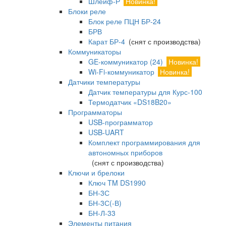
Шлейф-Р
Новинка!
Блоки реле
Блок реле ПЦН БР-24
БРВ
Карат БР-4
(снят с производства)
Коммуникаторы
GE-коммуникатор (24)
Новинка!
Wi-Fi-коммуникатор
Новинка!
Датчики температуры
Датчик температуры для Курс-100
Термодатчик «DS18B20»
Программаторы
USB-программатор
USB-UART
Комплект программирования для
автономных приборов
(снят с производства)
Ключи и брелоки
Ключ TM DS1990
БН-3С
БН-3С(-В)
БН-Л-33
Элементы питания