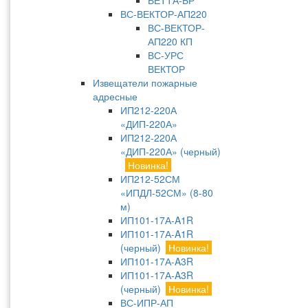
ВЕТТА-БР
ВС-ВЕКТОР-АП220
ВС-ВЕКТОР-
АП220 КП
ВС-УРС
ВЕКТОР
Извещатели пожарные
адресные
ИП212-220А
«ДИП-220А»
ИП212-220А
«ДИП-220А» (черный)
Новинка!
ИП212-52СМ
«ИПДЛ-52СМ» (8-80
м)
ИП101-17А-A1R
ИП101-17А-A1R
(черный)
Новинка!
ИП101-17А-A3R
ИП101-17А-A3R
(черный)
Новинка!
ВС-ИПР-АП