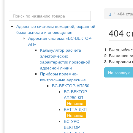
404 стр
Адресные системы пожарной, охранной
404 с
безопасности и оповещения
Адресная система «ВС-ВЕКТОР-
АП»
1
. Вы ошиблис
Калькулятор расчета
2
. Вы нашли э
электрических
3
. Вы прошли 
характеристик проводной
адресной линии
На главную
Приборы приемно-
контрольные адресные
ВС-ВЕКТОР-АП250
ВС-ВЕКТОР-
АП250 КП
Новинка!
ВЕТТА-ДКП
Новинка!
ВС-УРС
ВЕКТОР