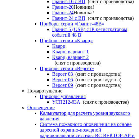
Гранит-16 с ВП
(снят с производства)
Гранит-20
Новинка!
Гранит-24
Новинка!
Гранит-24 с ВП
(снят с производства)
Приборы серии «Гранит-48В»
Гранит-5 (USB) c IP-регистратором
событий 48 В
Приборы серии «Кварц»
Кварц
Кварц, вариант 1
Кварц, вариант 2
(снят с производства)
Приборы серии «Версет»
Версет 03
(снят с производства)
Версет 06
(снят с производства)
Версет 09
(снят с производства)
Пожаротушение
Приборы управления
УСП212-63А
(снят с производства)
Оповещение
Калькулятор для расчета уровня звукового
давления
Система пожарного оповещения на основе
адресной охранно-пожарной
радиоканальной системы ВС ВЕКТОР-АР и