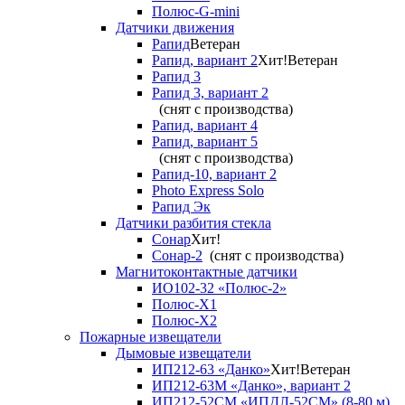
Полюс-G-mini
Датчики движения
Рапид
Ветеран
Рапид, вариант 2
Хит!
Ветеран
Рапид 3
Рапид 3, вариант 2
(снят с производства)
Рапид, вариант 4
Рапид, вариант 5
(снят с производства)
Рапид-10, вариант 2
Photo Express Solo
Рапид Эк
Датчики разбития стекла
Сонар
Хит!
Сонар-2
(снят с производства)
Магнитоконтактные датчики
ИО102-32 «Полюс-2»
Полюс-X1
Полюс-X2
Пожарные извещатели
Дымовые извещатели
ИП212-63 «Данко»
Хит!
Ветеран
ИП212-63М «Данко», вариант 2
ИП212-52СМ «ИПДЛ-52СМ» (8-80 м)