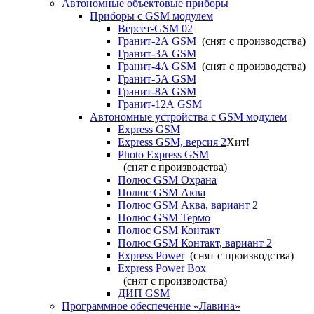
Автономные объектовые приборы
Приборы с GSM модулем
Версет-GSM 02
Гранит-2А GSM
(снят с производства)
Гранит-3А GSM
Гранит-4А GSM
(снят с производства)
Гранит-5А GSM
Гранит-8А GSM
Гранит-12А GSM
Автономные устройства с GSM модулем
Express GSM
Express GSM, версия 2
Хит!
Photo Express GSM
(снят с производства)
Полюс GSM Охрана
Полюс GSM Аква
Полюс GSM Аква, вариант 2
Полюс GSM Термо
Полюс GSM Контакт
Полюс GSM Контакт, вариант 2
Express Power
(снят с производства)
Express Power Box
(снят с производства)
ДИП GSM
Программное обеспечение «Лавина»