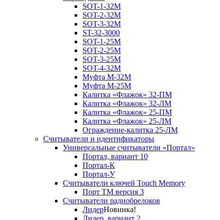
SOT-1-32М
SOT-2-32М
SOT-3-32М
ST-32-3000
SOT-1-25М
SOT-2-25М
SOT-3-25М
SOT-4-32M
Муфта M-32М
Муфта M-25М
Калитка «Флажок» 32-ПМ
Калитка «Флажок» 32-ЛМ
Калитка «Флажок» 25-ПМ
Калитка «Флажок» 25-ЛМ
Ограждение-калитка 25-ЛМ
Считыватели и идентификаторы
Универсальные считыватели «Портал»
Портал, вариант 10
Портал-К
Портал-У
Считыватели ключей Touch Memory
Порт TM версия 3
Считыватели радиобрелоков
Лидер
Новинка!
Лидер, вариант 2