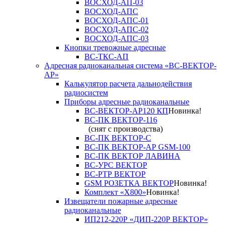
ВОСХОД-АП-03
ВОСХОД-АПС
ВОСХОД-АПС-01
ВОСХОД-АПС-02
ВОСХОД-АПС-03
Кнопки тревожные адресные
ВС-ТКС-АП
Адресная радиоканальная система «ВС-ВЕКТОР-
АР»
Калькулятор расчета дальнодействия
радиосистем
Приборы адресные радиоканальные
ВС-ВЕКТОР-АР120 КП
Новинка!
ВС-ПК ВЕКТОР-116
(снят с производства)
ВС-ПК ВЕКТОР-С
ВС-ПК ВЕКТОР-АР GSM-100
ВС-ПК ВЕКТОР ЛАВИНА
ВС-УРС ВЕКТОР
ВС-РТР ВЕКТОР
GSM РОЗЕТКА ВЕКТОР
Новинка!
Комплект «X800»
Новинка!
Извещатели пожарные адресные
радиоканальные
ИП212-220Р «ДИП-220Р ВЕКТОР»