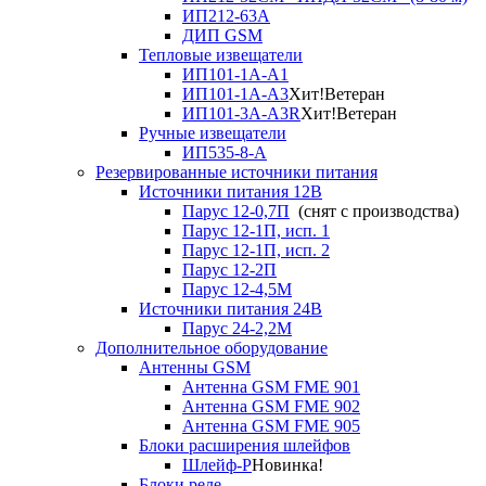
ИП212-63А
ДИП GSM
Тепловые извещатели
ИП101-1А-А1
ИП101-1А-А3
Хит!
Ветеран
ИП101-3А-А3R
Хит!
Ветеран
Ручные извещатели
ИП535-8-А
Резервированные источники питания
Источники питания 12В
Парус 12-0,7П
(снят с производства)
Парус 12-1П, исп. 1
Парус 12-1П, исп. 2
Парус 12-2П
Парус 12-4,5М
Источники питания 24В
Парус 24-2,2М
Дополнительное оборудование
Антенны GSM
Антенна GSM FME 901
Антенна GSM FME 902
Антенна GSM FME 905
Блоки расширения шлейфов
Шлейф-Р
Новинка!
Блоки реле