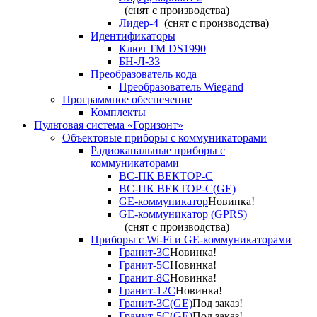
(снят с производства)
Лидер-4
(снят с производства)
Идентификаторы
Ключ TM DS1990
БН-Л-33
Преобразователь кода
Преобразователь Wiegand
Программное обеспечение
Комплекты
Пультовая система «Горизонт»
Объектовые приборы с коммуникаторами
Радиоканальные приборы с
коммуникаторами
ВС-ПК ВЕКТОР-С
ВС-ПК ВЕКТОР-С(GE)
GE-коммуникатор
Новинка!
GE-коммуникатор (GPRS)
(снят с производства)
Приборы с Wi-Fi и GE-коммуникаторами
Гранит-3С
Новинка!
Гранит-5С
Новинка!
Гранит-8С
Новинка!
Гранит-12С
Новинка!
Гранит-3С(GE)
Под заказ!
Гранит-5С(GE)
Под заказ!