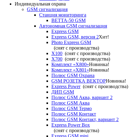
Индивидуальная охрана
GSM сигнализация
Станция мониторинга
ВЕТТА-50 GSM
Автономная GSM сигнализация
Express GSM
Express GSM, версия 2
Хит!
Photo Express GSM
(снят с производства)
X100
(снят с производства)
X700
(снят с производства)
Комплект «X800»
Новинка!
Комплект «X801»
Новинка!
Полюс GSM Охрана
GSM РОЗЕТКА ВЕКТОР
Новинка!
Express Power
(снят с производства)
ДИП GSM
Полюс GSM Аква, вариант 2
Полюс GSM Аква
Полюс GSM Термо
Полюс GSM Контакт
Полюс GSM Контакт, вариант 2
Express Power Box
(снят с производства)
Express GSM mini