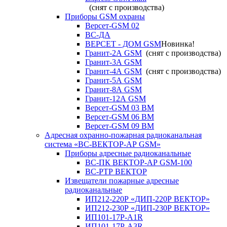
(снят с производства)
Приборы GSM охраны
Версет-GSM 02
ВС-ДА
ВЕРСЕТ - ДОМ GSM
Новинка!
Гранит-2А GSM
(снят с производства)
Гранит-3А GSM
Гранит-4А GSM
(снят с производства)
Гранит-5А GSM
Гранит-8А GSM
Гранит-12А GSM
Версет-GSM 03 ВМ
Версет-GSM 06 ВМ
Версет-GSM 09 ВМ
Адресная охранно-пожарная радиоканальная
система «ВС-ВЕКТОР-АР GSM»
Приборы адресные радиоканальные
ВС-ПК ВЕКТОР-АР GSM-100
ВС-РТР ВЕКТОР
Извещатели пожарные адресные
радиоканальные
ИП212-220Р «ДИП-220Р ВЕКТОР»
ИП212-230Р «ДИП-230Р ВЕКТОР»
ИП101-17Р-A1R
ИП101-17Р-A3R