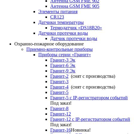
Антенна GSM FME 902
Антенна GSM FME 905
Элементы питания
CR123
Датчики температуры
Термодатчик «DS18B20»
Датчики протечки воды
Датчик протечки воды
Охранно-пожарное оборудование
Приемно-контрольные приборы
Приборы серии «Гранит»
Гранит-3 Эк
Гранит-6 Эк
Гранит-9 Эк
Гранит-2
(снят с производства)
Гранит-3
Гранит-4
(снят с производства)
Гранит-5
Гранит-5 с IP-регистратором событий
Под заказ!
Гранит-8
Гранит-12
Гранит-12 с IP-регистратором событий
Под заказ!
Гранит-16
Новинка!