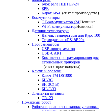
Блок реле ПЦН БР-24
БРВ
Карат БР-4
(снят с производства)
Коммуникаторы
GE-коммуникатор (24)
Новинка!
Wi-Fi-коммуникатор
Новинка!
Датчики температуры
Датчик температуры для Курс-100
Термодатчик «DS18B20»
Программаторы
USB-программатор
USB-UART
Комплект программирования для
автономных приборов
(снят с производства)
Ключи и брелоки
Ключ TM DS1990
БН-3С
БН-3С(-В)
БН-Л-33
Элементы питания
CR123
Пожарный робот
Роботизированная пожарная установка