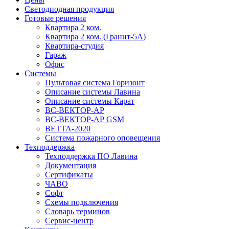
Светодиодная продукция
Готовые решения
Квартира 2 ком.
Квартира 2 ком. (Гранит-5А)
Квартира-студия
Гараж
Офис
Системы
Пультовая система Горизонт
Описание системы Лавина
Описание системы Карат
ВС-ВЕКТОР-АР
ВС-ВЕКТОР-АР GSM
ВЕТТА-2020
Система пожарного оповещения
Техподдержка
Техподдержка ПО Лавина
Документация
Сертификаты
ЧАВО
Софт
Схемы подключения
Словарь терминов
Сервис-центр