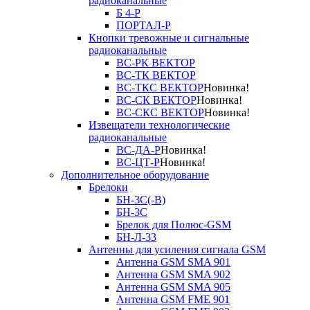
радиоканальные
Б 4-Р
ПОРТАЛ-Р
Кнопки тревожные и сигнальные
радиоканальные
ВС-РК ВЕКТОР
ВС-ТК ВЕКТОР
ВС-ТКС ВЕКТОР
Новинка!
ВС-СК ВЕКТОР
Новинка!
ВС-СКС ВЕКТОР
Новинка!
Извещатели технологические
радиоканальные
ВС-ДА-Р
Новинка!
ВС-ЦТ-Р
Новинка!
Дополнительное оборудование
Брелоки
БН-3С(-В)
БН-3С
Брелок для Полюс-GSM
БН-Л-33
Антенны для усиления сигнала GSM
Антенна GSM SMA 901
Антенна GSM SMA 902
Антенна GSM SMA 905
Антенна GSM FME 901