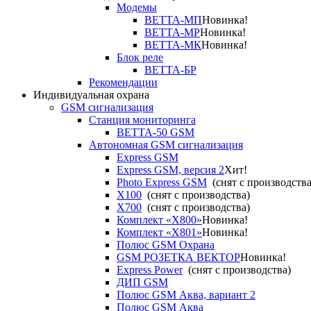
Модемы
ВЕТТА-МП
Новинка!
ВЕТТА-МР
Новинка!
ВЕТТА-МК
Новинка!
Блок реле
ВЕТТА-БР
Рекомендации
Индивидуальная охрана
GSM сигнализация
Станция мониторинга
ВЕТТА-50 GSM
Автономная GSM сигнализация
Express GSM
Express GSM, версия 2
Хит!
Photo Express GSM
(снят с производства
X100
(снят с производства)
X700
(снят с производства)
Комплект «X800»
Новинка!
Комплект «X801»
Новинка!
Полюс GSM Охрана
GSM РОЗЕТКА ВЕКТОР
Новинка!
Express Power
(снят с производства)
ДИП GSM
Полюс GSM Аква, вариант 2
Полюс GSM Аква