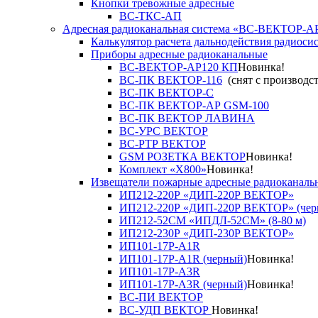
Кнопки тревожные адресные
ВС-ТКС-АП
Адресная радиоканальная система «ВС-ВЕКТОР-А
Калькулятор расчета дальнодействия радиоси
Приборы адресные радиоканальные
ВС-ВЕКТОР-АР120 КП
Новинка!
ВС-ПК ВЕКТОР-116
(снят с производст
ВС-ПК ВЕКТОР-С
ВС-ПК ВЕКТОР-АР GSM-100
ВС-ПК ВЕКТОР ЛАВИНА
ВС-УРС ВЕКТОР
ВС-РТР ВЕКТОР
GSM РОЗЕТКА ВЕКТОР
Новинка!
Комплект «X800»
Новинка!
Извещатели пожарные адресные радиоканаль
ИП212-220Р «ДИП-220Р ВЕКТОР»
ИП212-220Р «ДИП-220Р ВЕКТОР» (чер
ИП212-52СМ «ИПДЛ-52СМ» (8-80 м)
ИП212-230Р «ДИП-230Р ВЕКТОР»
ИП101-17Р-A1R
ИП101-17Р-A1R (черный)
Новинка!
ИП101-17Р-A3R
ИП101-17Р-A3R (черный)
Новинка!
ВС-ПИ ВЕКТОР
ВС-УДП ВЕКТОР
Новинка!