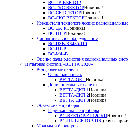
ВС-ТК ВЕКТОР
ВС-ТКС ВЕКТОР
Новинка!
ВС-СК ВЕКТОР
Новинка!
ВС-СКС ВЕКТОР
Новинка!
Извещатели технологические радиоканальны
ВС-ДА-Р
Новинка!
ВС-ЦТ-Р
Новинка!
Дополнительное оборудование
ВС-USB-RS485-116
ВС-ЦТ-В
ВС-МФ-В
Оценка дальнодействия радиоканальных сист
Пультовая система «ВЕТТА-2020»
Контрольные панели
Основная панель
ВЕТТА-ОКП
Новинка!
Дополнительные панели
ВЕТТА-ДКП 1
Новинка!
ВЕТТА-ДКП 2
Новинка!
ВЕТТА-ДКП 3
Новинка!
Объектовые приборы
Радиоканальные приборы
ВС-ВЕКТОР-АР120 КП
Новинка!
ВС-ПК ВЕКТОР-116
(снят с прои
Модемы и блоки реле