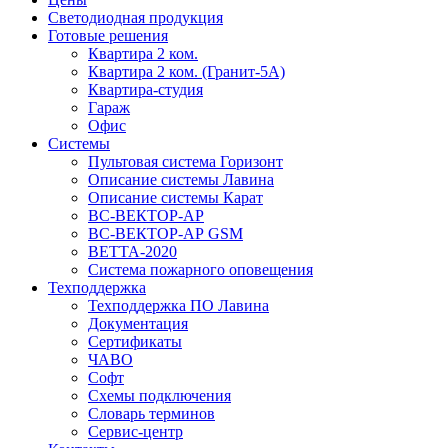
Светодиодная продукция
Готовые решения
Квартира 2 ком.
Квартира 2 ком. (Гранит-5А)
Квартира-студия
Гараж
Офис
Системы
Пультовая система Горизонт
Описание системы Лавина
Описание системы Карат
ВС-ВЕКТОР-АР
ВС-ВЕКТОР-АР GSM
ВЕТТА-2020
Система пожарного оповещения
Техподдержка
Техподдержка ПО Лавина
Документация
Сертификаты
ЧАВО
Софт
Схемы подключения
Словарь терминов
Сервис-центр