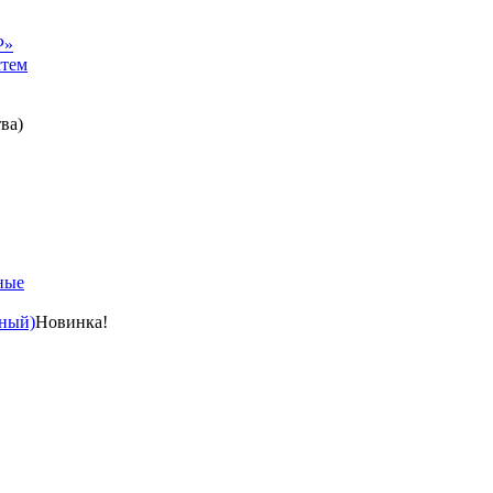
Р»
стем
ва)
ные
ный)
Новинка!