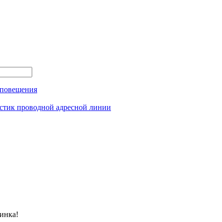
оповещения
истик проводной адресной линии
инка!