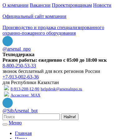
О компании
Вакансии
Проектировщикам
Новости
Официальный сайт компании
Производство и продажа специализированного
охранно-пожарного оборудования
@arsenal_npo
Техподдержка
Режим работы: ежедневно с 05:00 до 18:00 мск
8-800-250-53-33
звонок бесплатный для всех регионов России
+7-913-002-63-36
для Республики Казахстан
8-913-208-12-90
helpdesk@arsenalnpo.ru
Ассистент_MAX
@SibArsenal_bot
Найти!
Меню
Главная
Цены