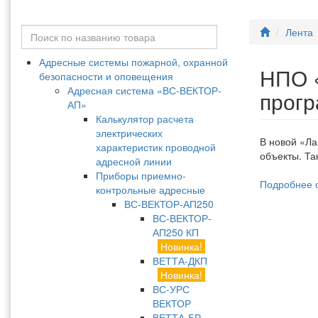
Лента
Адресные системы пожарной, охранной
НПО «
безопасности и оповещения
Адресная система «ВС-ВЕКТОР-
прогр
АП»
Калькулятор расчета
электрических
В новой «Л
характеристик проводной
объекты. Та
адресной линии
Приборы приемно-
Подробнее 
контрольные адресные
ВС-ВЕКТОР-АП250
ВС-ВЕКТОР-
АП250 КП
Новинка!
ВЕТТА-ДКП
Новинка!
ВС-УРС
ВЕКТОР
ВЕТТА-БР