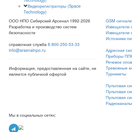
Technology)
Видеорегистраторы (Space
Technology)
ООО НПО Сибирский Арсенал 1992-2026
GSM сигнали
Разработка и производство систем
Извещатели 
безопасности
Извещатели 
Источники пи
справочная служба
8-800-250-53-33
info@arsenalnpo.ru
Адресная си
Приборы ПП
Речевое опо
Тревожные к
Информация, предоставленная на сайте, не
Турникеты
является публичной офертой
Пультовая с
Пультовая си
Пультовая си
Радиоканаль
Мы в социальных сетях: