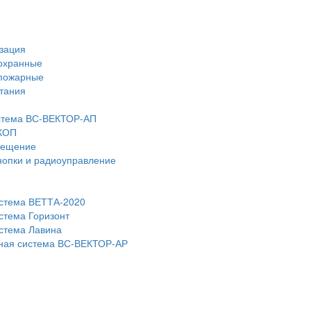
зация
охранные
пожарные
тания
стема ВС-ВЕКТОР-АП
КОП
вещение
нопки и радиоуправление
истема ВЕТТА-2020
стема Горизонт
стема Лавина
ная система ВС-ВЕКТОР-АР