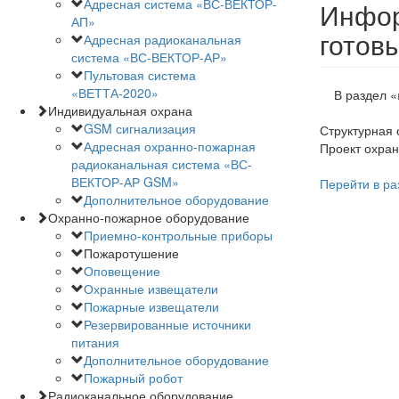
Адресная система «ВС-ВЕКТОР-
Инфор
АП»
готов
Адресная радиоканальная
система «ВС-ВЕКТОР-АР»
Пультовая система
«ВЕТТА-2020»
В раздел «
Индивидуальная охрана
GSM сигнализация
Структурная 
Адресная охранно-пожарная
Проект охран
радиоканальная система «ВС-
ВЕКТОР-АР GSM»
Перейти в ра
Дополнительное оборудование
Охранно-пожарное оборудование
Приемно-контрольные приборы
Пожаротушение
Оповещение
Охранные извещатели
Пожарные извещатели
Резервированные источники
питания
Дополнительное оборудование
Пожарный робот
Радиоканальное оборудование