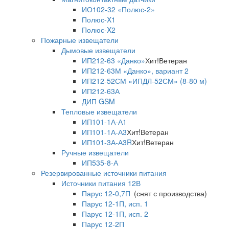
ИО102-32 «Полюс-2»
Полюс-X1
Полюс-X2
Пожарные извещатели
Дымовые извещатели
ИП212-63 «Данко»
Хит!
Ветеран
ИП212-63М «Данко», вариант 2
ИП212-52СМ «ИПДЛ-52СМ» (8-80 м)
ИП212-63А
ДИП GSM
Тепловые извещатели
ИП101-1А-А1
ИП101-1А-А3
Хит!
Ветеран
ИП101-3А-А3R
Хит!
Ветеран
Ручные извещатели
ИП535-8-А
Резервированные источники питания
Источники питания 12В
Парус 12-0,7П
(снят с производства)
Парус 12-1П, исп. 1
Парус 12-1П, исп. 2
Парус 12-2П