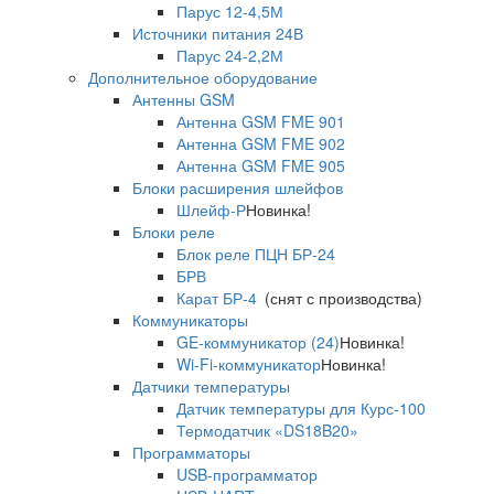
Парус 12-4,5М
Источники питания 24В
Парус 24-2,2М
Дополнительное оборудование
Антенны GSM
Антенна GSM FME 901
Антенна GSM FME 902
Антенна GSM FME 905
Блоки расширения шлейфов
Шлейф-Р
Новинка!
Блоки реле
Блок реле ПЦН БР-24
БРВ
Карат БР-4
(снят с производства)
Коммуникаторы
GE-коммуникатор (24)
Новинка!
Wi-Fi-коммуникатор
Новинка!
Датчики температуры
Датчик температуры для Курс-100
Термодатчик «DS18B20»
Программаторы
USB-программатор