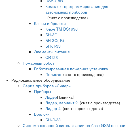
USB-UART
Комплект программирования для
автономных приборов
(снят с производства)
Ключи и брелоки
Ключ TM DS1990
БН-3С
БН-3С(-В)
БН-Л-33
Элементы питания
CR123
Пожарный робот
Роботизированная пожарная установка
Пеликан
(снят с производства)
Радиоканальное оборудование
Серия приборов «Лидер»
Приборы
Лидер
Новинка!
Лидер, вариант 2
(снят с производства)
Лидер-4
(снят с производства)
Брелоки
БН-Л-33
Система охранной сигнализации на базе GSM розетки