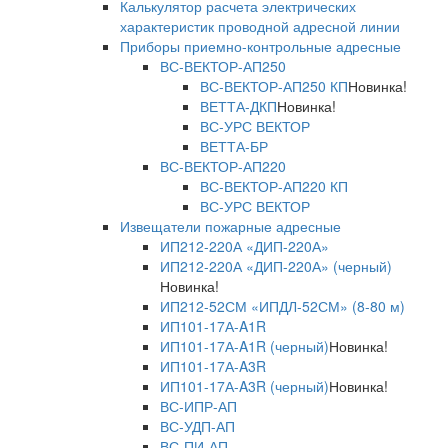
Калькулятор расчета электрических
характеристик проводной адресной линии
Приборы приемно-контрольные адресные
ВС-ВЕКТОР-АП250
ВС-ВЕКТОР-АП250 КП
Новинка!
ВЕТТА-ДКП
Новинка!
ВС-УРС ВЕКТОР
ВЕТТА-БР
ВС-ВЕКТОР-АП220
ВС-ВЕКТОР-АП220 КП
ВС-УРС ВЕКТОР
Извещатели пожарные адресные
ИП212-220А «ДИП-220А»
ИП212-220А «ДИП-220А» (черный)
Новинка!
ИП212-52СМ «ИПДЛ-52СМ» (8-80 м)
ИП101-17А-A1R
ИП101-17А-A1R (черный)
Новинка!
ИП101-17А-A3R
ИП101-17А-A3R (черный)
Новинка!
ВС-ИПР-АП
ВС-УДП-АП
ВС-ПИ-АП