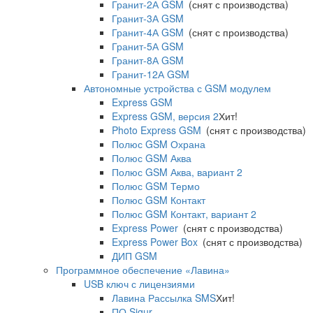
Гранит-2А GSM
(снят с производства)
Гранит-3А GSM
Гранит-4А GSM
(снят с производства)
Гранит-5А GSM
Гранит-8А GSM
Гранит-12А GSM
Автономные устройства с GSM модулем
Express GSM
Express GSM, версия 2
Хит!
Photo Express GSM
(снят с производства)
Полюс GSM Охрана
Полюс GSM Аква
Полюс GSM Аква, вариант 2
Полюс GSM Термо
Полюс GSM Контакт
Полюс GSM Контакт, вариант 2
Express Power
(снят с производства)
Express Power Box
(снят с производства)
ДИП GSM
Программное обеспечение «Лавина»
USB ключ с лицензиями
Лавина Рассылка SMS
Хит!
ПО Sigur