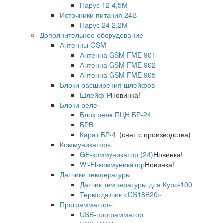
Парус 12-4,5М
Источники питания 24В
Парус 24-2,2М
Дополнительное оборудование
Антенны GSM
Антенна GSM FME 901
Антенна GSM FME 902
Антенна GSM FME 905
Блоки расширения шлейфов
Шлейф-Р
Новинка!
Блоки реле
Блок реле ПЦН БР-24
БРВ
Карат БР-4
(снят с производства)
Коммуникаторы
GE-коммуникатор (24)
Новинка!
Wi-Fi-коммуникатор
Новинка!
Датчики температуры
Датчик температуры для Курс-100
Термодатчик «DS18B20»
Программаторы
USB-программатор