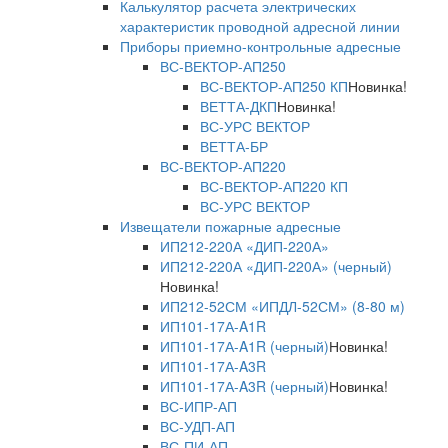
Калькулятор расчета электрических
характеристик проводной адресной линии
Приборы приемно-контрольные адресные
ВС-ВЕКТОР-АП250
ВС-ВЕКТОР-АП250 КП
Новинка!
ВЕТТА-ДКП
Новинка!
ВС-УРС ВЕКТОР
ВЕТТА-БР
ВС-ВЕКТОР-АП220
ВС-ВЕКТОР-АП220 КП
ВС-УРС ВЕКТОР
Извещатели пожарные адресные
ИП212-220А «ДИП-220А»
ИП212-220А «ДИП-220А» (черный)
Новинка!
ИП212-52СМ «ИПДЛ-52СМ» (8-80 м)
ИП101-17А-A1R
ИП101-17А-A1R (черный)
Новинка!
ИП101-17А-A3R
ИП101-17А-A3R (черный)
Новинка!
ВС-ИПР-АП
ВС-УДП-АП
ВС-ПИ-АП