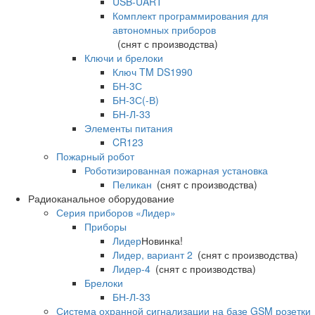
USB-UART
Комплект программирования для
автономных приборов
(снят с производства)
Ключи и брелоки
Ключ TM DS1990
БН-3С
БН-3С(-В)
БН-Л-33
Элементы питания
CR123
Пожарный робот
Роботизированная пожарная установка
Пеликан
(снят с производства)
Радиоканальное оборудование
Серия приборов «Лидер»
Приборы
Лидер
Новинка!
Лидер, вариант 2
(снят с производства)
Лидер-4
(снят с производства)
Брелоки
БН-Л-33
Система охранной сигнализации на базе GSM розетки