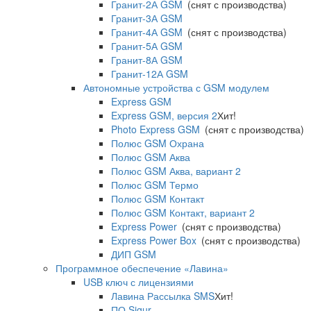
Гранит-2А GSM
(снят с производства)
Гранит-3А GSM
Гранит-4А GSM
(снят с производства)
Гранит-5А GSM
Гранит-8А GSM
Гранит-12А GSM
Автономные устройства с GSM модулем
Express GSM
Express GSM, версия 2
Хит!
Photo Express GSM
(снят с производства)
Полюс GSM Охрана
Полюс GSM Аква
Полюс GSM Аква, вариант 2
Полюс GSM Термо
Полюс GSM Контакт
Полюс GSM Контакт, вариант 2
Express Power
(снят с производства)
Express Power Box
(снят с производства)
ДИП GSM
Программное обеспечение «Лавина»
USB ключ с лицензиями
Лавина Рассылка SMS
Хит!
ПО Sigur