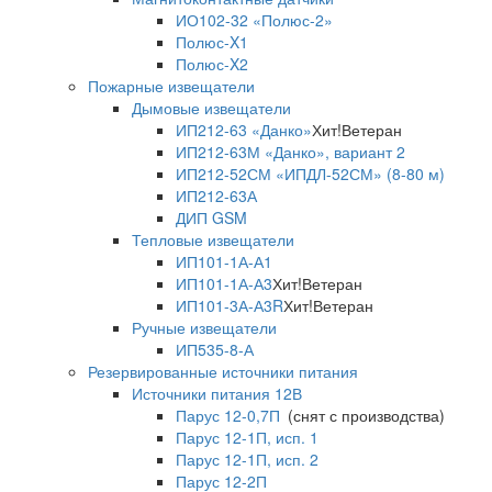
ИО102-32 «Полюс-2»
Полюс-X1
Полюс-X2
Пожарные извещатели
Дымовые извещатели
ИП212-63 «Данко»
Хит!
Ветеран
ИП212-63М «Данко», вариант 2
ИП212-52СМ «ИПДЛ-52СМ» (8-80 м)
ИП212-63А
ДИП GSM
Тепловые извещатели
ИП101-1А-А1
ИП101-1А-А3
Хит!
Ветеран
ИП101-3А-А3R
Хит!
Ветеран
Ручные извещатели
ИП535-8-А
Резервированные источники питания
Источники питания 12В
Парус 12-0,7П
(снят с производства)
Парус 12-1П, исп. 1
Парус 12-1П, исп. 2
Парус 12-2П