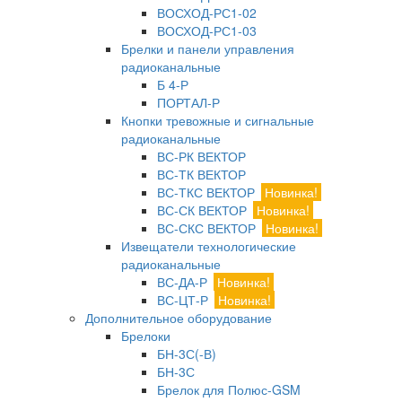
ВОСХОД-РС1-02
ВОСХОД-РС1-03
Брелки и панели управления
радиоканальные
Б 4-Р
ПОРТАЛ-Р
Кнопки тревожные и сигнальные
радиоканальные
ВС-РК ВЕКТОР
ВС-ТК ВЕКТОР
ВС-ТКС ВЕКТОР
Новинка!
ВС-СК ВЕКТОР
Новинка!
ВС-СКС ВЕКТОР
Новинка!
Извещатели технологические
радиоканальные
ВС-ДА-Р
Новинка!
ВС-ЦТ-Р
Новинка!
Дополнительное оборудование
Брелоки
БН-3С(-В)
БН-3С
Брелок для Полюс-GSM