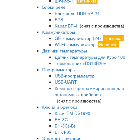
Шлейф-Р
Новинка!
Блоки реле
Блок реле ПЦН БР-24
БРВ
Карат БР-4
(снят с производства)
Коммуникаторы
GE-коммуникатор (24)
Новинка!
Wi-Fi-коммуникатор
Новинка!
Датчики температуры
Датчик температуры для Курс-100
Термодатчик «DS18B20»
Программаторы
USB-программатор
USB-UART
Комплект программирования для
автономных приборов
(снят с производства)
Ключи и брелоки
Ключ TM DS1990
БН-3С
БН-3С(-В)
БН-Л-33
Элементы питания