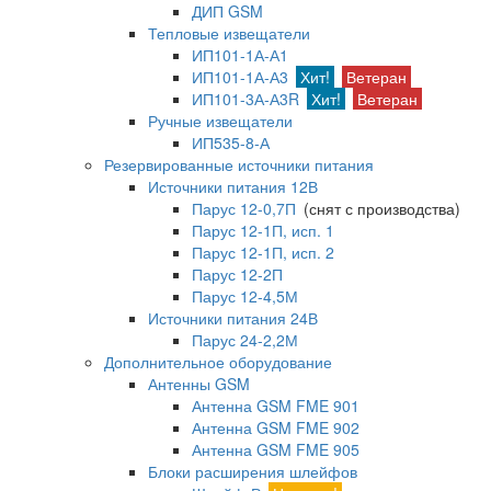
ДИП GSM
Тепловые извещатели
ИП101-1А-А1
ИП101-1А-А3
Хит!
Ветеран
ИП101-3А-А3R
Хит!
Ветеран
Ручные извещатели
ИП535-8-А
Резервированные источники питания
Источники питания 12В
Парус 12-0,7П
(снят с производства)
Парус 12-1П, исп. 1
Парус 12-1П, исп. 2
Парус 12-2П
Парус 12-4,5М
Источники питания 24В
Парус 24-2,2М
Дополнительное оборудование
Антенны GSM
Антенна GSM FME 901
Антенна GSM FME 902
Антенна GSM FME 905
Блоки расширения шлейфов