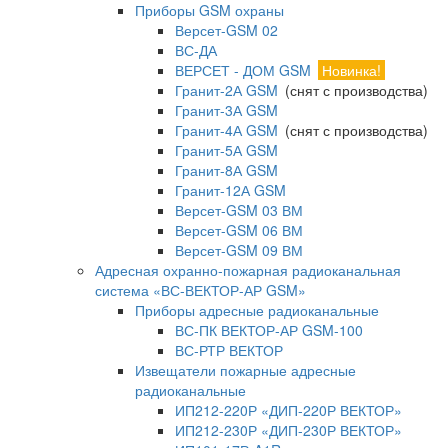
Приборы GSM охраны
Версет-GSM 02
ВС-ДА
ВЕРСЕТ - ДОМ GSM
Новинка!
Гранит-2А GSM
(снят с производства)
Гранит-3А GSM
Гранит-4А GSM
(снят с производства)
Гранит-5А GSM
Гранит-8А GSM
Гранит-12А GSM
Версет-GSM 03 ВМ
Версет-GSM 06 ВМ
Версет-GSM 09 ВМ
Адресная охранно-пожарная радиоканальная
система «ВС-ВЕКТОР-АР GSM»
Приборы адресные радиоканальные
ВС-ПК ВЕКТОР-АР GSM-100
ВС-РТР ВЕКТОР
Извещатели пожарные адресные
радиоканальные
ИП212-220Р «ДИП-220Р ВЕКТОР»
ИП212-230Р «ДИП-230Р ВЕКТОР»