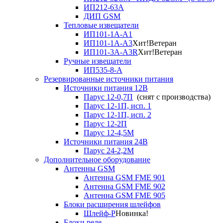
ИП212-63А
ДИП GSM
Тепловые извещатели
ИП101-1А-А1
ИП101-1А-А3
Хит!
Ветеран
ИП101-3А-А3R
Хит!
Ветеран
Ручные извещатели
ИП535-8-А
Резервированные источники питания
Источники питания 12В
Парус 12-0,7П
(снят с производства)
Парус 12-1П, исп. 1
Парус 12-1П, исп. 2
Парус 12-2П
Парус 12-4,5М
Источники питания 24В
Парус 24-2,2М
Дополнительное оборудование
Антенны GSM
Антенна GSM FME 901
Антенна GSM FME 902
Антенна GSM FME 905
Блоки расширения шлейфов
Шлейф-Р
Новинка!
Блоки реле