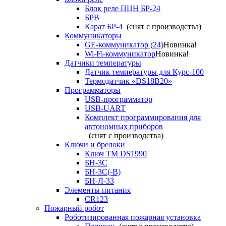
Блок реле ПЦН БР-24
БРВ
Карат БР-4
(снят с производства)
Коммуникаторы
GE-коммуникатор (24)
Новинка!
Wi-Fi-коммуникатор
Новинка!
Датчики температуры
Датчик температуры для Курс-100
Термодатчик «DS18B20»
Программаторы
USB-программатор
USB-UART
Комплект программирования для
автономных приборов
(снят с производства)
Ключи и брелоки
Ключ TM DS1990
БН-3С
БН-3С(-В)
БН-Л-33
Элементы питания
CR123
Пожарный робот
Роботизированная пожарная установка