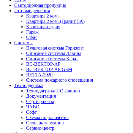
Светодиодная продукция
Готовые решения
Квартира 2 ком.
Квартира 2 ком. (Гранит-5А)
Квартира-студия
Гараж
Офис
Системы
Пультовая система Горизонт
Описание системы Лавина
Описание системы Карат
ВС-ВЕКТОР-АР
ВС-ВЕКТОР-АР GSM
ВЕТТА-2020
Система пожарного оповещения
Техподдержка
Техподдержка ПО Лавина
Документация
Сертификаты
ЧАВО
Софт
Схемы подключения
Словарь терминов
Сервис-центр