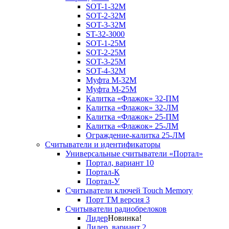
SOT-1-32М
SOT-2-32М
SOT-3-32М
ST-32-3000
SOT-1-25М
SOT-2-25М
SOT-3-25М
SOT-4-32M
Муфта M-32М
Муфта M-25М
Калитка «Флажок» 32-ПМ
Калитка «Флажок» 32-ЛМ
Калитка «Флажок» 25-ПМ
Калитка «Флажок» 25-ЛМ
Ограждение-калитка 25-ЛМ
Считыватели и идентификаторы
Универсальные считыватели «Портал»
Портал, вариант 10
Портал-К
Портал-У
Считыватели ключей Touch Memory
Порт TM версия 3
Считыватели радиобрелоков
Лидер
Новинка!
Лидер, вариант 2