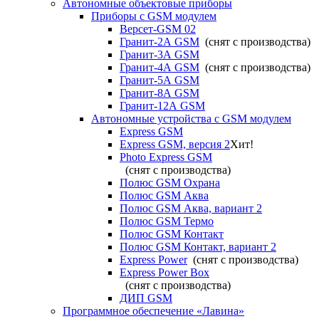
Автономные объектовые приборы
Приборы с GSM модулем
Версет-GSM 02
Гранит-2А GSM
(снят с производства)
Гранит-3А GSM
Гранит-4А GSM
(снят с производства)
Гранит-5А GSM
Гранит-8А GSM
Гранит-12А GSM
Автономные устройства с GSM модулем
Express GSM
Express GSM, версия 2
Хит!
Photo Express GSM
(снят с производства)
Полюс GSM Охрана
Полюс GSM Аква
Полюс GSM Аква, вариант 2
Полюс GSM Термо
Полюс GSM Контакт
Полюс GSM Контакт, вариант 2
Express Power
(снят с производства)
Express Power Box
(снят с производства)
ДИП GSM
Программное обеспечение «Лавина»