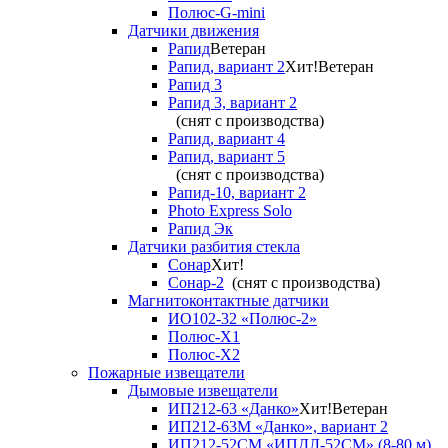
Полюс-G-mini
Датчики движения
Рапид
Ветеран
Рапид, вариант 2
Хит!
Ветеран
Рапид 3
Рапид 3, вариант 2
(снят с производства)
Рапид, вариант 4
Рапид, вариант 5
(снят с производства)
Рапид-10, вариант 2
Photo Express Solo
Рапид Эк
Датчики разбития стекла
Сонар
Хит!
Сонар-2
(снят с производства)
Магнитоконтактные датчики
ИО102-32 «Полюс-2»
Полюс-X1
Полюс-X2
Пожарные извещатели
Дымовые извещатели
ИП212-63 «Данко»
Хит!
Ветеран
ИП212-63М «Данко», вариант 2
ИП212-52СМ «ИПДЛ-52СМ» (8-80 м)