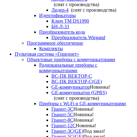
(снят с производства)
Лидер-4
(снят с производства)
Идентификаторы
Ключ TM DS1990
БН-Л-33
Преобразователь кода
Преобразователь Wiegand
Программное обеспечение
Комплекты
Пультовая система «Горизонт»
Объектовые приборы с коммуникаторами
Радиоканальные приборы с
коммуникаторами
ВС-ПК ВЕКТОР-С
ВС-ПК ВЕКТОР-С(GE)
GE-коммуникатор
Новинка!
GE-коммуникатор (GPRS)
(снят с производства)
Приборы с Wi-Fi и GE-коммуникаторами
Гранит-3С
Новинка!
Гранит-5С
Новинка!
Гранит-8С
Новинка!
Гранит-12С
Новинка!
Гранит-3С(GE)
Под заказ!
Гранит-5С(GE)
Под заказ!