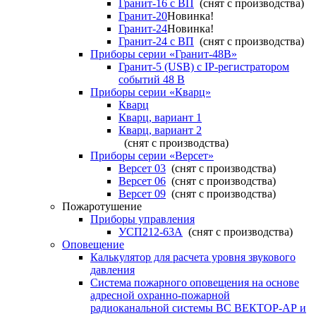
Гранит-16 с ВП
(снят с производства)
Гранит-20
Новинка!
Гранит-24
Новинка!
Гранит-24 с ВП
(снят с производства)
Приборы серии «Гранит-48В»
Гранит-5 (USB) c IP-регистратором
событий 48 В
Приборы серии «Кварц»
Кварц
Кварц, вариант 1
Кварц, вариант 2
(снят с производства)
Приборы серии «Версет»
Версет 03
(снят с производства)
Версет 06
(снят с производства)
Версет 09
(снят с производства)
Пожаротушение
Приборы управления
УСП212-63А
(снят с производства)
Оповещение
Калькулятор для расчета уровня звукового
давления
Система пожарного оповещения на основе
адресной охранно-пожарной
радиоканальной системы ВС ВЕКТОР-АР и