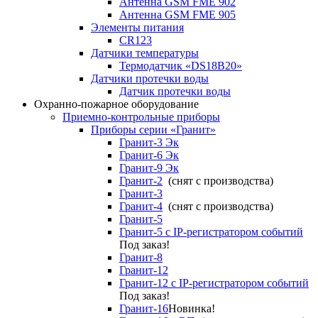
Антенна GSM FME 902
Антенна GSM FME 905
Элементы питания
CR123
Датчики температуры
Термодатчик «DS18B20»
Датчики протечки воды
Датчик протечки воды
Охранно-пожарное оборудование
Приемно-контрольные приборы
Приборы серии «Гранит»
Гранит-3 Эк
Гранит-6 Эк
Гранит-9 Эк
Гранит-2
(снят с производства)
Гранит-3
Гранит-4
(снят с производства)
Гранит-5
Гранит-5 с IP-регистратором событий
Под заказ!
Гранит-8
Гранит-12
Гранит-12 с IP-регистратором событий
Под заказ!
Гранит-16
Новинка!