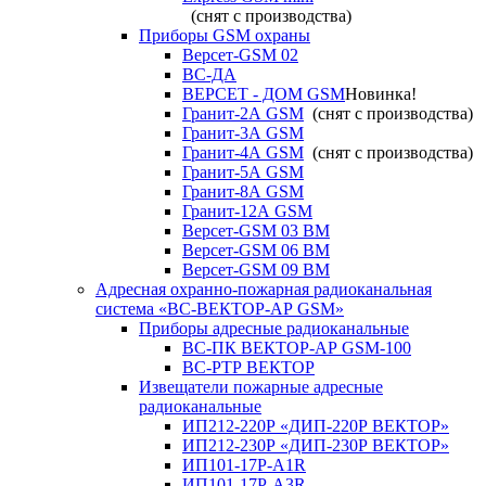
(снят с производства)
Приборы GSM охраны
Версет-GSM 02
ВС-ДА
ВЕРСЕТ - ДОМ GSM
Новинка!
Гранит-2А GSM
(снят с производства)
Гранит-3А GSM
Гранит-4А GSM
(снят с производства)
Гранит-5А GSM
Гранит-8А GSM
Гранит-12А GSM
Версет-GSM 03 ВМ
Версет-GSM 06 ВМ
Версет-GSM 09 ВМ
Адресная охранно-пожарная радиоканальная
система «ВС-ВЕКТОР-АР GSM»
Приборы адресные радиоканальные
ВС-ПК ВЕКТОР-АР GSM-100
ВС-РТР ВЕКТОР
Извещатели пожарные адресные
радиоканальные
ИП212-220Р «ДИП-220Р ВЕКТОР»
ИП212-230Р «ДИП-230Р ВЕКТОР»
ИП101-17Р-A1R
ИП101-17Р-A3R