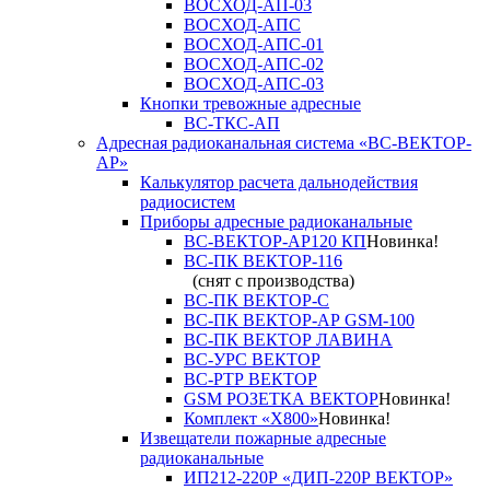
ВОСХОД-АП-03
ВОСХОД-АПС
ВОСХОД-АПС-01
ВОСХОД-АПС-02
ВОСХОД-АПС-03
Кнопки тревожные адресные
ВС-ТКС-АП
Адресная радиоканальная система «ВС-ВЕКТОР-
АР»
Калькулятор расчета дальнодействия
радиосистем
Приборы адресные радиоканальные
ВС-ВЕКТОР-АР120 КП
Новинка!
ВС-ПК ВЕКТОР-116
(снят с производства)
ВС-ПК ВЕКТОР-С
ВС-ПК ВЕКТОР-АР GSM-100
ВС-ПК ВЕКТОР ЛАВИНА
ВС-УРС ВЕКТОР
ВС-РТР ВЕКТОР
GSM РОЗЕТКА ВЕКТОР
Новинка!
Комплект «X800»
Новинка!
Извещатели пожарные адресные
радиоканальные
ИП212-220Р «ДИП-220Р ВЕКТОР»