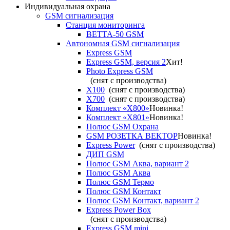
Индивидуальная охрана
GSM сигнализация
Станция мониторинга
ВЕТТА-50 GSM
Автономная GSM сигнализация
Express GSM
Express GSM, версия 2
Хит!
Photo Express GSM
(снят с производства)
X100
(снят с производства)
X700
(снят с производства)
Комплект «X800»
Новинка!
Комплект «X801»
Новинка!
Полюс GSM Охрана
GSM РОЗЕТКА ВЕКТОР
Новинка!
Express Power
(снят с производства)
ДИП GSM
Полюс GSM Аква, вариант 2
Полюс GSM Аква
Полюс GSM Термо
Полюс GSM Контакт
Полюс GSM Контакт, вариант 2
Express Power Box
(снят с производства)
Express GSM mini