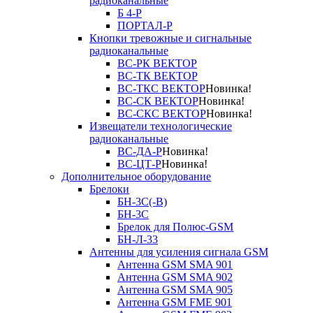
радиоканальные
Б 4-Р
ПОРТАЛ-Р
Кнопки тревожные и сигнальные
радиоканальные
ВС-РК ВЕКТОР
ВС-ТК ВЕКТОР
ВС-ТКС ВЕКТОР
Новинка!
ВС-СК ВЕКТОР
Новинка!
ВС-СКС ВЕКТОР
Новинка!
Извещатели технологические
радиоканальные
ВС-ДА-Р
Новинка!
ВС-ЦТ-Р
Новинка!
Дополнительное оборудование
Брелоки
БН-3С(-В)
БН-3С
Брелок для Полюс-GSM
БН-Л-33
Антенны для усиления сигнала GSM
Антенна GSM SMA 901
Антенна GSM SMA 902
Антенна GSM SMA 905
Антенна GSM FME 901