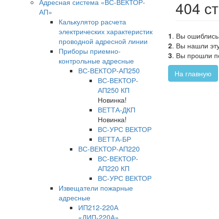
Адресная система «ВС-ВЕКТОР-
404 с
АП»
Калькулятор расчета
электрических характеристик
1
. Вы ошиблись
проводной адресной линии
2
. Вы нашли эт
Приборы приемно-
3
. Вы прошли п
контрольные адресные
ВС-ВЕКТОР-АП250
На главную
ВС-ВЕКТОР-
АП250 КП
Новинка!
ВЕТТА-ДКП
Новинка!
ВС-УРС ВЕКТОР
ВЕТТА-БР
ВС-ВЕКТОР-АП220
ВС-ВЕКТОР-
АП220 КП
ВС-УРС ВЕКТОР
Извещатели пожарные
адресные
ИП212-220А
«ДИП-220А»