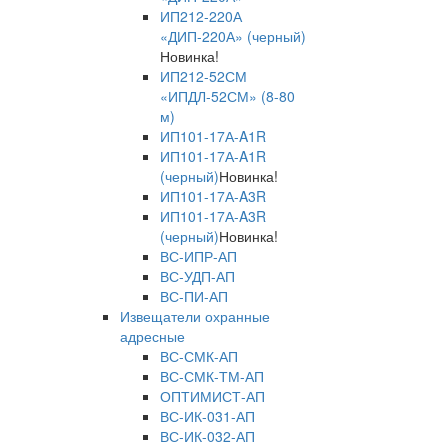
ИП212-220А
«ДИП-220А» (черный)
Новинка!
ИП212-52СМ
«ИПДЛ-52СМ» (8-80
м)
ИП101-17А-A1R
ИП101-17А-A1R
(черный)
Новинка!
ИП101-17А-A3R
ИП101-17А-A3R
(черный)
Новинка!
ВС-ИПР-АП
ВС-УДП-АП
ВС-ПИ-АП
Извещатели охранные
адресные
ВС-СМК-АП
ВС-СМК-ТМ-АП
ОПТИМИСТ-АП
ВС-ИК-031-АП
ВС-ИК-032-АП