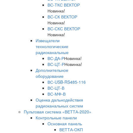
ВС-ТКС ВЕКТОР
Новинка!
ВС-СК ВЕКТОР
Новинка!
ВС-СКС ВЕКТОР
Новинка!
Извещатели
технологические
радиоканальные
ВС-ДА-Р
Новинка!
ВС-ЦТ-Р
Новинка!
Дополнительное
оборудование
ВС-USB-RS485-116
ВС-ЦТ-В
ВС-МФ-В
Оценка дальнодействия
радиоканальных систем
Пультовая система «ВЕТТА-2020»
Контрольные панели
Основная панель
ВЕТТА-ОКП