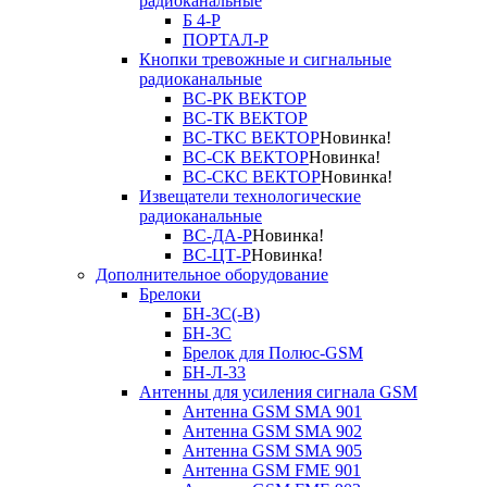
радиоканальные
Б 4-Р
ПОРТАЛ-Р
Кнопки тревожные и сигнальные
радиоканальные
ВС-РК ВЕКТОР
ВС-ТК ВЕКТОР
ВС-ТКС ВЕКТОР
Новинка!
ВС-СК ВЕКТОР
Новинка!
ВС-СКС ВЕКТОР
Новинка!
Извещатели технологические
радиоканальные
ВС-ДА-Р
Новинка!
ВС-ЦТ-Р
Новинка!
Дополнительное оборудование
Брелоки
БН-3С(-В)
БН-3С
Брелок для Полюс-GSM
БН-Л-33
Антенны для усиления сигнала GSM
Антенна GSM SMA 901
Антенна GSM SMA 902
Антенна GSM SMA 905
Антенна GSM FME 901