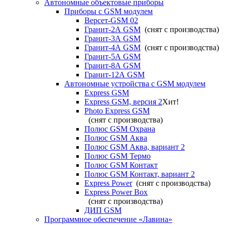
Автономные объектовые приборы
Приборы с GSM модулем
Версет-GSM 02
Гранит-2А GSM
(снят с производства)
Гранит-3А GSM
Гранит-4А GSM
(снят с производства)
Гранит-5А GSM
Гранит-8А GSM
Гранит-12А GSM
Автономные устройства с GSM модулем
Express GSM
Express GSM, версия 2
Хит!
Photo Express GSM
(снят с производства)
Полюс GSM Охрана
Полюс GSM Аква
Полюс GSM Аква, вариант 2
Полюс GSM Термо
Полюс GSM Контакт
Полюс GSM Контакт, вариант 2
Express Power
(снят с производства)
Express Power Box
(снят с производства)
ДИП GSM
Программное обеспечение «Лавина»