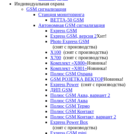
Индивидуальная охрана
GSM сигнализация
Станция мониторинга
ВЕТТА-50 GSM
Автономная GSM сигнализация
Express GSM
Express GSM, версия 2
Хит!
Photo Express GSM
(снят с производства)
X100
(снят с производства)
X700
(снят с производства)
Комплект «X800»
Новинка!
Комплект «X801»
Новинка!
Полюс GSM Охрана
GSM РОЗЕТКА ВЕКТОР
Новинка!
Express Power
(снят с производства)
ДИП GSM
Полюс GSM Аква, вариант 2
Полюс GSM Аква
Полюс GSM Термо
Полюс GSM Контакт
Полюс GSM Контакт, вариант 2
Express Power Box
(снят с производства)
Express GSM mini