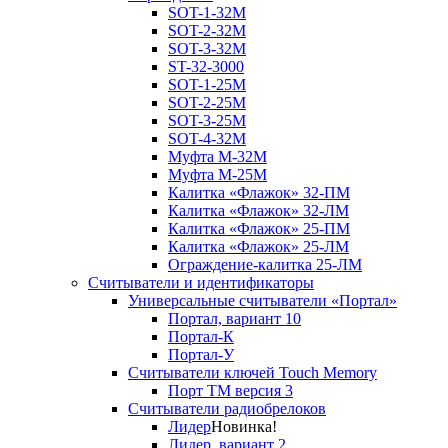
SOT-1-32М
SOT-2-32М
SOT-3-32М
ST-32-3000
SOT-1-25М
SOT-2-25М
SOT-3-25М
SOT-4-32M
Муфта M-32М
Муфта M-25М
Калитка «Флажок» 32-ПМ
Калитка «Флажок» 32-ЛМ
Калитка «Флажок» 25-ПМ
Калитка «Флажок» 25-ЛМ
Ограждение-калитка 25-ЛМ
Считыватели и идентификаторы
Универсальные считыватели «Портал»
Портал, вариант 10
Портал-К
Портал-У
Считыватели ключей Touch Memory
Порт TM версия 3
Считыватели радиобрелоков
Лидер
Новинка!
Лидер, вариант 2