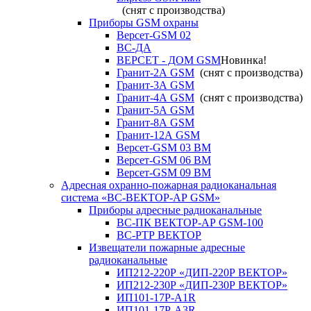
(снят с производства)
Приборы GSM охраны
Версет-GSM 02
ВС-ДА
ВЕРСЕТ - ДОМ GSM
Новинка!
Гранит-2А GSM
(снят с производства)
Гранит-3А GSM
Гранит-4А GSM
(снят с производства)
Гранит-5А GSM
Гранит-8А GSM
Гранит-12А GSM
Версет-GSM 03 ВМ
Версет-GSM 06 ВМ
Версет-GSM 09 ВМ
Адресная охранно-пожарная радиоканальная
система «ВС-ВЕКТОР-АР GSM»
Приборы адресные радиоканальные
ВС-ПК ВЕКТОР-АР GSM-100
ВС-РТР ВЕКТОР
Извещатели пожарные адресные
радиоканальные
ИП212-220Р «ДИП-220Р ВЕКТОР»
ИП212-230Р «ДИП-230Р ВЕКТОР»
ИП101-17Р-A1R
ИП101-17Р-A3R