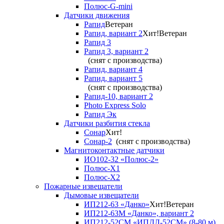
Полюс-G-mini
Датчики движения
Рапид
Ветеран
Рапид, вариант 2
Хит!
Ветеран
Рапид 3
Рапид 3, вариант 2
(снят с производства)
Рапид, вариант 4
Рапид, вариант 5
(снят с производства)
Рапид-10, вариант 2
Photo Express Solo
Рапид Эк
Датчики разбития стекла
Сонар
Хит!
Сонар-2
(снят с производства)
Магнитоконтактные датчики
ИО102-32 «Полюс-2»
Полюс-X1
Полюс-X2
Пожарные извещатели
Дымовые извещатели
ИП212-63 «Данко»
Хит!
Ветеран
ИП212-63М «Данко», вариант 2
ИП212-52СМ «ИПДЛ-52СМ» (8-80 м)