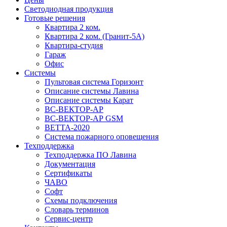
Светодиодная продукция
Готовые решения
Квартира 2 ком.
Квартира 2 ком. (Гранит-5А)
Квартира-студия
Гараж
Офис
Системы
Пультовая система Горизонт
Описание системы Лавина
Описание системы Карат
ВС-ВЕКТОР-АР
ВС-ВЕКТОР-АР GSM
ВЕТТА-2020
Система пожарного оповещения
Техподдержка
Техподдержка ПО Лавина
Документация
Сертификаты
ЧАВО
Софт
Схемы подключения
Словарь терминов
Сервис-центр