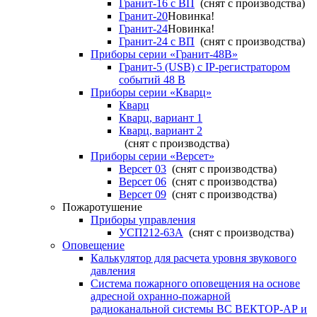
Гранит-16 с ВП
(снят с производства)
Гранит-20
Новинка!
Гранит-24
Новинка!
Гранит-24 с ВП
(снят с производства)
Приборы серии «Гранит-48В»
Гранит-5 (USB) c IP-регистратором
событий 48 В
Приборы серии «Кварц»
Кварц
Кварц, вариант 1
Кварц, вариант 2
(снят с производства)
Приборы серии «Версет»
Версет 03
(снят с производства)
Версет 06
(снят с производства)
Версет 09
(снят с производства)
Пожаротушение
Приборы управления
УСП212-63А
(снят с производства)
Оповещение
Калькулятор для расчета уровня звукового
давления
Система пожарного оповещения на основе
адресной охранно-пожарной
радиоканальной системы ВС ВЕКТОР-АР и