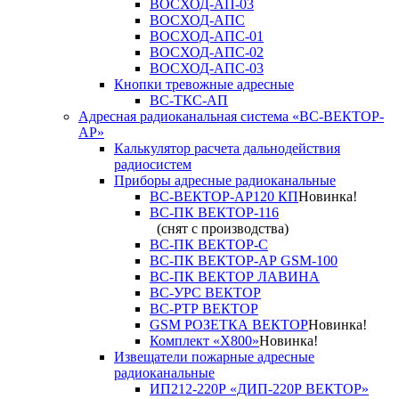
ВОСХОД-АП-03
ВОСХОД-АПС
ВОСХОД-АПС-01
ВОСХОД-АПС-02
ВОСХОД-АПС-03
Кнопки тревожные адресные
ВС-ТКС-АП
Адресная радиоканальная система «ВС-ВЕКТОР-
АР»
Калькулятор расчета дальнодействия
радиосистем
Приборы адресные радиоканальные
ВС-ВЕКТОР-АР120 КП
Новинка!
ВС-ПК ВЕКТОР-116
(снят с производства)
ВС-ПК ВЕКТОР-С
ВС-ПК ВЕКТОР-АР GSM-100
ВС-ПК ВЕКТОР ЛАВИНА
ВС-УРС ВЕКТОР
ВС-РТР ВЕКТОР
GSM РОЗЕТКА ВЕКТОР
Новинка!
Комплект «X800»
Новинка!
Извещатели пожарные адресные
радиоканальные
ИП212-220Р «ДИП-220Р ВЕКТОР»