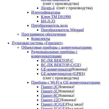
(снят с производства)
Лидер-4
(снят с производства)
Идентификаторы
Ключ TM DS1990
БН-Л-33
Преобразователь кода
Преобразователь Wiegand
Программное обеспечение
Комплекты
Пультовая система «Горизонт»
Объектовые приборы с коммуникаторами
Радиоканальные приборы с
коммуникаторами
ВС-ПК ВЕКТОР-С
ВС-ПК ВЕКТОР-С(GE)
GE-коммуникатор
Новинка!
GE-коммуникатор (GPRS)
(снят с производства)
Приборы с Wi-Fi и GE-коммуникаторами
Гранит-3С
Новинка!
Гранит-5С
Новинка!
Гранит-8С
Новинка!
Гранит-12С
Новинка!
Гранит-3С(GE)
Под заказ!
Гранит-5С(GE)
Под заказ!