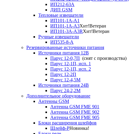
ИП212-63А
ДИП GSM
Тепловые извещатели
ИП101-1А-А1
ИП101-1А-А3
Хит!
Ветеран
ИП101-3А-А3R
Хит!
Ветеран
Ручные извещатели
ИП535-8-А
Резервированные источники питания
Источники питания 12В
Парус 12-0,7П
(снят с производства)
Парус 12-1П, исп. 1
Парус 12-1П, исп. 2
Парус 12-2П
Парус 12-4,5М
Источники питания 24В
Парус 24-2,2М
Дополнительное оборудование
Антенны GSM
Антенна GSM FME 901
Антенна GSM FME 902
Антенна GSM FME 905
Блоки расширения шлейфов
Шлейф-Р
Новинка!
Блоки реле