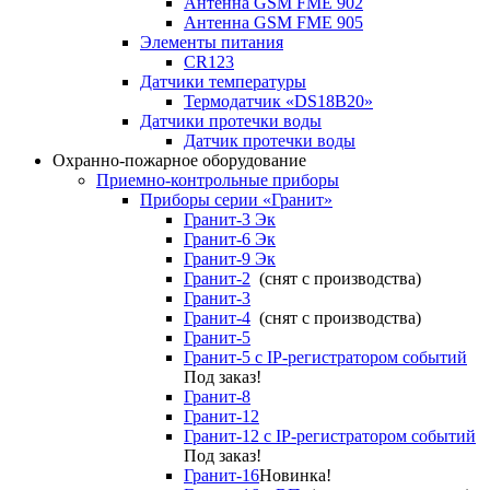
Антенна GSM FME 902
Антенна GSM FME 905
Элементы питания
CR123
Датчики температуры
Термодатчик «DS18B20»
Датчики протечки воды
Датчик протечки воды
Охранно-пожарное оборудование
Приемно-контрольные приборы
Приборы серии «Гранит»
Гранит-3 Эк
Гранит-6 Эк
Гранит-9 Эк
Гранит-2
(снят с производства)
Гранит-3
Гранит-4
(снят с производства)
Гранит-5
Гранит-5 с IP-регистратором событий
Под заказ!
Гранит-8
Гранит-12
Гранит-12 с IP-регистратором событий
Под заказ!
Гранит-16
Новинка!